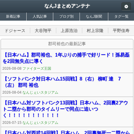
なんJまとめアンテナ
新着記事
人気記事
ブログ別
なんJ新聞
タグ一覧
ドジャース
大谷翔平
上原浩治
村上宗隆
平野佳寿
郡司裕也の最新記事
【日本ハム】郡司裕也、1年ぶりの捕手で好リード！孫易磊
を2回無失点に導く
2026-08-08
ファイターズ王国
【ソフトバンク対日本ハム15回戦】8（右） 柳町 達 7
（左） 郡司 裕也
2026-08-04
なんじぇいスタジアム
【日本ハム対ソフトバンク13回戦】日本ハム、2回裏2アウ
ト二塁から郡司のタイムリーで同点に追いつ
く！！！！！！！！！！！
2026-07-15
なんじぇいスタジアム
【日本ハム対西武14回戦】日本ハム、2回裏無死一二塁から