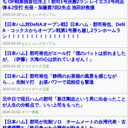
ち OP戦単独首位浮上！郡司1号決勝2ラン レイエス2号同点
弾＆2安打 先発・加藤貴7回2失点 池田好救援
2026-03-18
なんじぇいスタジアム
【日本ハム対DeNAオープン戦】日本ハム・郡司裕也、DeN
A・コックスからオープン戦第1号勝ち越し2ランホームラ
ン！！！！！！！！！！！！！！！！
2026-03-18
なんじぇいスタジアム
【日本ハム】郡司裕也がエール打「僕のバットは折れました
が、（伊藤）大海の心は折れていません！」
2026-03-18
ファイターズ王国
【日本ハム】郡司裕也「静岡のお茶畑の風景を感じなが
ら…」先制Ｖ打 お茶パワーで花粉症も撃退
2026-03-12
ファイターズ王国
元中日で現日ハムの郡司「新庄剛志という男に出会ったこと
が人生の分岐点で、いい上司をもった」
2026-03-02
ポリー速報
【日本ハム】郡司が先制ソロ チームメートの台湾代表・古
林睿煬撃ち「昨日食べた小籠包が効きました」