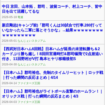
中日 京田、山本拓 、郡司 、波留コーチ、村上コーチ、皆中
日を出て活躍してるな
2026-05-18
竜速
新庄剛志(キャンプ前)「郡司くんは30試合で打率.280打って
いなかったら二軍に落とそうかな」→結果ｗｗｗｗｗｗｗｗ
ｗｗｗｗｗｗｗｗｗ
2026-05-01
なんじぇいスタジアム
【西武対日本ハム6回戦】日本ハムが延長の末逆転勝ち＆2
カードぶり勝ち越し！8回田宮適時打&郡司犠飛で2点差追い
付き、11回野村がV打 島本ヒヤリ移籍後初S
2026-04-30
なんじぇいスタジアム
【日本ハム】郡司裕也、先制のタイムリーヒット｜ロッテ戦
｜打った瞬間の反応まとめ｜4/14
2026-04-14
ファイターズ王国
【日本ハム】郡司裕也がライトポール直撃のホームラン！｜
オリックス戦｜打った瞬間の反応まとめ｜4/3
2026-04-03
ファイターズ王国