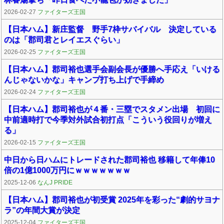
2026-02-27
ファイターズ王国
【日本ハム】新庄監督 野手7枠サバイバル 決定している
のは「郡司君とレイエスぐらい」
2026-02-25
ファイターズ王国
【日本ハム】郡司裕也選手会副会長が優勝へ手応え「いける
んじゃないかな」キャンプ打ち上げで手締め
2026-02-24
ファイターズ王国
【日本ハム】郡司裕也が４番・三塁でスタメン出場 初回に
中前適時打で今季対外試合初打点「こういう役回りが増え
る」
2026-02-15
ファイターズ王国
中日から日ハムにトレードされた郡司裕也 移籍して年俸10
倍の1億1000万円にｗｗｗｗｗｗｗ
2025-12-06
なんJ PRIDE
【日本ハム】郡司裕也が初受賞 2025年を彩った“劇的サヨナ
ラ”の年間大賞が決定
2025-12-04
ファイターズ王国