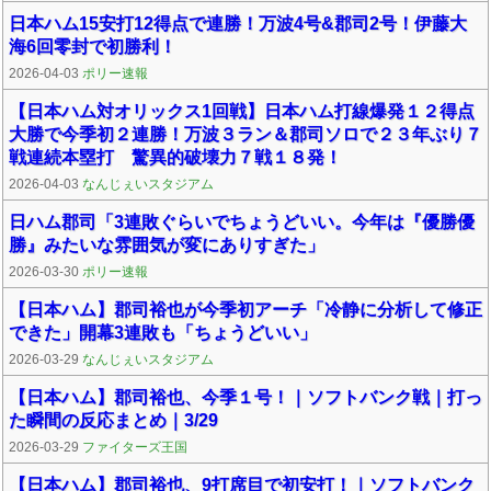
日本ハム15安打12得点で連勝！万波4号&郡司2号！伊藤大
海6回零封で初勝利！
2026-04-03
ポリー速報
【日本ハム対オリックス1回戦】日本ハム打線爆発１２得点
大勝で今季初２連勝！万波３ラン＆郡司ソロで２３年ぶり７
戦連続本塁打 驚異的破壊力７戦１８発！
2026-04-03
なんじぇいスタジアム
日ハム郡司「3連敗ぐらいでちょうどいい。今年は『優勝優
勝』みたいな雰囲気が変にありすぎた」
2026-03-30
ポリー速報
【日本ハム】郡司裕也が今季初アーチ「冷静に分析して修正
できた」開幕3連敗も「ちょうどいい」
2026-03-29
なんじぇいスタジアム
【日本ハム】郡司裕也、今季１号！｜ソフトバンク戦｜打っ
た瞬間の反応まとめ｜3/29
2026-03-29
ファイターズ王国
【日本ハム】郡司裕也、9打席目で初安打！｜ソフトバンク