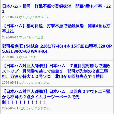
日本ハム・郡司 打撃不振で登録抹消 開幕4番も打率・22
1
2026-06-14
なんじぇいスタジアム
【日本ハム】郡司裕也、打撃不振で登録抹消 開幕4番も打
率.221
2026-06-14
ファイターズ王国
郡司裕也(日) 54試合 .226(177-40) 4本 15打点 出塁率.320 OP
S.631 wRC+80 WAR-0.4
2026-06-04
なんJ PRIDE
【日本ハム対巨人3回戦】日本ハム ７度目完封勝ちで連敗
ストップ 月間勝ち越しで借金１ 郡司が先制の２点二塁
打、万波が特大１２号ソロ 北山が６回無失点で４勝目
2026-05-31
なんじぇいスタジアム
【日本ハム対巨人3回戦】日本ハム、２回裏２アウト二三塁
から郡司の２点タイムリーツーベースで先
制！！！！！！！！！！
2026-05-31
なんじぇいスタジアム