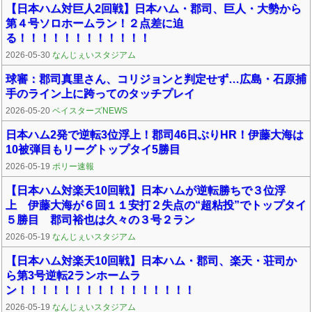
【日本ハム対巨人2回戦】日本ハム・郡司、巨人・大勢から
第４号ソロホームラン！２点差に迫
る！！！！！！！！！！！！
2026-05-30
なんじぇいスタジアム
球審：郡司真里さん、コリジョンと判定せず…広島・石原捕
手のライン上に跨ってのタッチプレイ
2026-05-20
ベイスターズNEWS
日本ハム2発で逆転3位浮上！郡司46日ぶりHR！伊藤大海は
10被弾目もリーグトップタイ5勝目
2026-05-19
ポリー速報
【日本ハム対楽天10回戦】日本ハムが逆転勝ちで３位浮
上 伊藤大海が６回１１安打２失点の“超粘投”でトップタイ
５勝目 郡司裕也は久々の３号２ラン
2026-05-19
なんじぇいスタジアム
【日本ハム対楽天10回戦】日本ハム・郡司、楽天・荘司か
ら第3号逆転2ランホームラ
ン！！！！！！！！！！！！！！！！
2026-05-19
なんじぇいスタジアム