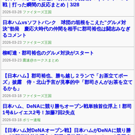
戦｜打った瞬間の反応まとめ｜3/28
2026-03-28
ファイターズ王国
日本ハムvsソフトバンク 球団の垣根をこえた“グルメ対
決”勃発 慶応大時代の仲間を相手に郡司裕也は闘志みなぎ
るコメント
2026-03-23
ファイターズ王国
柳町達・郡司裕也のグルメ対決がスタート
2026-03-23
鷹速@ホークスまとめ
【日本ハム】郡司裕也、勝ち越し２ランで「お茶立てポー
ズ」披露 侍・北山予言が見事的中「郡司さんがお茶を立て
るかも」
2026-03-18
ファイターズ王国
日本ハム、DeNAに競り勝ちオープン戦単独首位浮上！郡司
1号&レイエス2号！加藤7回2失点
2026-03-18
ポリー速報
【日本ハム対DeNAオープン戦】日本ハムがDeNAに競り勝