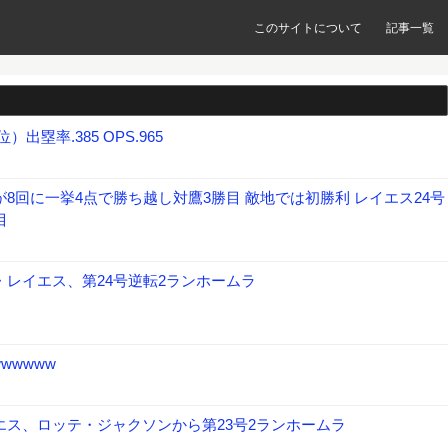
このサイトについて
記事一覧
）出塁率.385 OPS.965
8回に一挙4点で勝ち越し対鷹3勝目 敵地では初勝利 レイエス24号
目
・レイエス、第24号逆転2ランホームラ
wwwww
エス、ロッテ・ジャクソンから第23号2ランホームラ