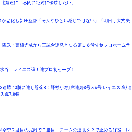
「北海道にいる間に絶対に優勝したい」
痛が悪化も新庄監督「そんなひどい感じではない」「明日は大丈夫
ス、西武・高橋光成から三試合連発となる第１８号先制ソロホームラ
、水谷、レイエス弾！達プロ初セーブ！
連勝 40勝に達し貯金8！野村が2打席連続8号＆9号 レイエス2戦連
2失点7勝目
山が今季２度目の完封で７勝目 チームの連敗を２で止める好投 レ