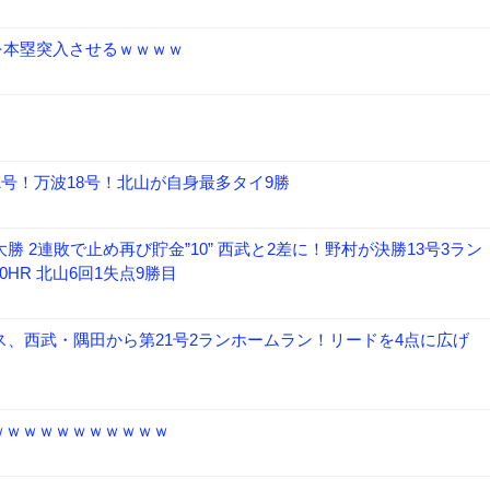
を本塁突入させるｗｗｗｗ
1号！万波18号！北山が自身最多タイ9勝
 2連敗で止め再び貯金”10” 西武と2差に！野村が決勝13号3ラン
0HR 北山6回1失点9勝目
ス、西武・隅田から第21号2ランホームラン！リードを4点に広げ
ｗｗｗｗｗｗｗｗｗｗｗ