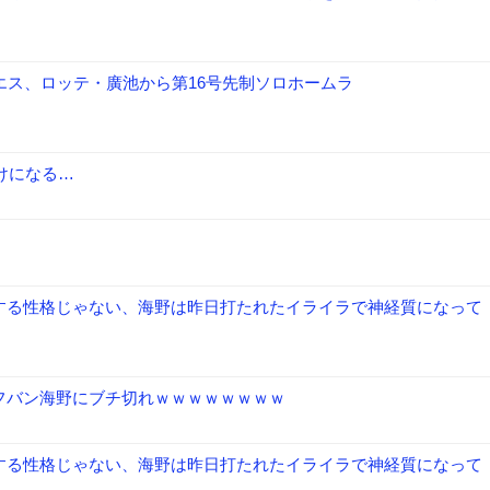
エス、ロッテ・廣池から第16号先制ソロホームラ
だけになる…
する性格じゃない、海野は昨日打たれたイライラで神経質になって
フバン海野にブチ切れｗｗｗｗｗｗｗｗ
する性格じゃない、海野は昨日打たれたイライラで神経質になって