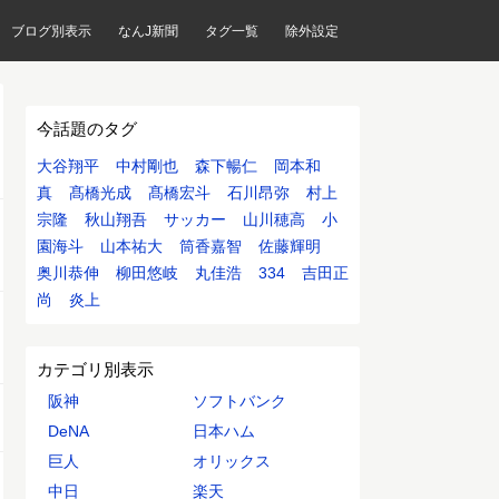
ブログ別表示
なんJ新聞
タグ一覧
除外設定
今話題のタグ
大谷翔平
中村剛也
森下暢仁
岡本和
真
髙橋光成
髙橋宏斗
石川昂弥
村上
宗隆
秋山翔吾
サッカー
山川穂高
小
園海斗
山本祐大
筒香嘉智
佐藤輝明
奥川恭伸
柳田悠岐
丸佳浩
334
吉田正
尚
炎上
カテゴリ別表示
阪神
ソフトバンク
DeNA
日本ハム
巨人
オリックス
中日
楽天