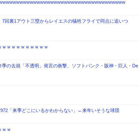
wwwwwwwwwwwwwwwwwwwwwwwwwwwwwwwwww
、7回裏1アウト三塁からレイエスの犠牲フライで同点に追いつ
ｗｗｗｗｗｗｗｗｗｗｗ
来季の去就「不透明」発言の衝撃、ソフトバンク・阪神・巨人・De
点OPS.972「来季どこにいるかわからない」←来年いそうな球団
ｗｗｗ