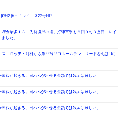
0封3勝目！レイエス22号HR
勝、貯金最多１３ 先発復帰の達、打球直撃も６回０封３勝目 レイ
いました」
エス、ロッテ・河村から第22号ソロホームラン！リードを4点に広
争奪戦が起きる。日ハムが出せる金額では残留は難しい」
争奪戦が起きる。日ハムが出せる金額では残留は難しい」
争奪戦が起きる。日ハムが出せる金額では残留は難しい」