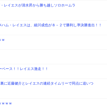
代打・レイエスが清水昇から勝ち越しソロホームラ
日本ハム・レイエスは、細川成也が８－２で勝利し準決勝進出！！
ｗｗ
ツーベース！！レイエス激走！！
２回裏に近藤健介とレイエスの連続タイムリーで同点に追いつ
ｗｗｗｗ