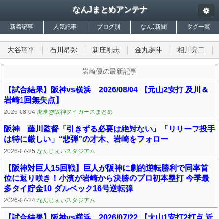
なんJまとめアンテナ
新着記事
人気記事
ブログ別
なんJ新聞
タグ一覧
大谷翔平
石川昂弥
新庄剛志
金丸夢斗
相川亮二
岩崎優の最新記事
【試合結果】阪神vs横浜 2026/08/04 【元山2安打 及川＆
岩崎1回無失点】
2026-08-04
虎速@阪神タイガースまとめ
阪神 藤川監督「引きずる必要は絶対ない」「リリーフ投手
は特に厳しい」“悲弾”の才木、岩崎をフォロー
2026-07-25
なんじぇいスタジアム
【阪神対巨人15回戦】巨人が阪神に劇的逆転勝利で同率首
位に返り咲き！小濱が岩崎から決勝のプロ初本塁打 今季最
多タイ貯金10 ダルベック16号逆転弾
2026-07-24
なんじぇいスタジアム
【試合結果】阪神vs横浜 2026/07/22 【大山1安打2打点 近