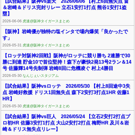
【試合結果】阪神vs楽天 2026/06/06 【村上6回無失点 畠
＆岩崎＆ドリス完封リレー 立石1安打1打点 熊谷1安打1盗
塁】
2026-06-06
虎速@阪神タイガースまとめ
【阪神】岩崎優が独特の塩インタで場内爆笑「良かったで
す」
2026-05-31
虎速@阪神タイガースまとめ
【ロッテ対阪神2回戦】阪神がロッテに競り勝ち 2連勝で30
勝に到達 貯金10で首位堅持！森下が豪快2発13号2ラン＆14
号 佐藤輝14号先制弾 岩崎8回に危機凌ぐ 村上4勝目
2026-05-30
なんじぇいスタジアム
【試合結果】阪神vsロッテ 2026/05/30 【村上8回途中3失
点 岩崎好救援 ドリス1回無失点 森下2安打3打点1HR 佐藤1
HR】
2026-05-30
虎速@阪神タイガースまとめ
【試合結果】阪神vs巨人 2026/05/24 【立石2安打2打点プ
ロ初HR 佐藤3安打1打点 大山2安打2打点 梅野HR 及川＆岩
崎＆ドリス無失点リレー】