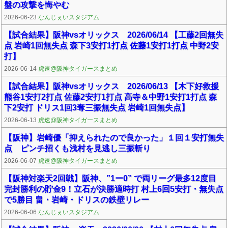
盤の攻撃を悔やむ
2026-06-23
なんじぇいスタジアム
【試合結果】阪神vsオリックス 2026/06/14 【工藤2回無失
点 岩崎1回無失点 森下3安打1打点 佐藤1安打1打点 中野2安
打】
2026-06-14
虎速@阪神タイガースまとめ
【試合結果】阪神vsオリックス 2026/06/13 【木下好救援
熊谷1安打2打点 佐藤2安打1打点 高寺＆中野1安打1打点 森
下2安打 ドリス1回3奪三振無失点 岩崎1回無失点】
2026-06-13
虎速@阪神タイガースまとめ
【阪神】岩崎優「抑えられたので良かった」１回１安打無失
点 ピンチ招くも浅村を見逃し三振斬り
2026-06-07
虎速@阪神タイガースまとめ
【阪神対楽天2回戦】阪神、”1ー0” で両リーグ最多12度目
完封勝利の貯金9！立石が決勝適時打 村上6回5安打・無失点
で5勝目 畠・岩崎・ドリスの鉄壁リレー
2026-06-06
なんじぇいスタジアム