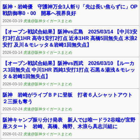
阪神・岩崎優 守護神万全3人斬り「先は長い焦らずに」OP
戦防御率0・00 開幕へ視界良好
2026-03-19
虎速@阪神タイガースまとめ
【オープン戦試合結果】阪神vs広島 2025/03/14 【中川3安
打3打点1HR 高寺1安打2打点 近本1HR 高橋5回無失点 木浪2
安打 及川＆モレッタ＆岩崎1回無失点】
2026-03-14
虎速@阪神タイガースまとめ
【オープン戦試合結果】阪神vs西武 2026/03/10 【ルーカ
ス3回無失点 中川1HR 西純1安打1打点 石黒＆湯浅＆モレッ
タ＆岩崎1回無失点】
2026-03-10
虎速@阪神タイガースまとめ
阪神 岩崎がライブＢＰに登板 打者６人シャットアウト
２三振も奪う
2026-02-24
虎速@阪神タイガースまとめ
阪神キャンプ振り分け発表 新人では唯一ドラ2谷端が宜野
座スタート 岩崎、高橋、梅野、木浪ら具志川組に
2026-01-22
虎速@阪神タイガースまとめ