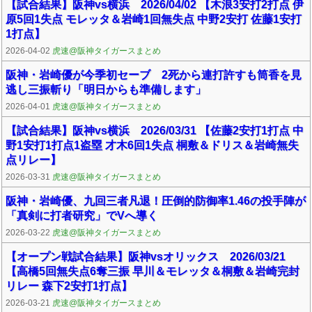
【試合結果】阪神vs横浜 2026/04/02 【木浪3安打2打点 伊
原5回1失点 モレッタ＆岩崎1回無失点 中野2安打 佐藤1安打
1打点】
2026-04-02
虎速@阪神タイガースまとめ
阪神・岩崎優が今季初セーブ 2死から連打許すも筒香を見
逃し三振斬り「明日からも準備します」
2026-04-01
虎速@阪神タイガースまとめ
【試合結果】阪神vs横浜 2026/03/31 【佐藤2安打1打点 中
野1安打1打点1盗塁 才木6回1失点 桐敷＆ドリス＆岩崎無失
点リレー】
2026-03-31
虎速@阪神タイガースまとめ
阪神・岩崎優、九回三者凡退！圧倒的防御率1.46の投手陣が
「真剣に打者研究」でVへ導く
2026-03-22
虎速@阪神タイガースまとめ
【オープン戦試合結果】阪神vsオリックス 2026/03/21
【高橋5回無失点6奪三振 早川＆モレッタ＆桐敷＆岩崎完封
リレー 森下2安打1打点】
2026-03-21
虎速@阪神タイガースまとめ