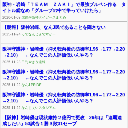
阪神・岩崎「ＴＥＡＭ ＺＡＫＩ」で最強ブルペン作る タ
イトル総なめ「グループの中で争っていけたら」
2026-01-09
虎速@阪神タイガースまとめ
【朗報】阪神岩崎、なんJ民であることを隠さない
2025-11-24
ってなんじぇですかー
阪神守護神・岩崎優（抑え転向後の防御率1.96→1.77→2.20
→2.10） ←なんでこの人評価低いんやろ？
2025-11-23
日刊やきう速報
阪神守護神・岩崎優（抑え転向後の防御率1.96→1.77→2.20
→2.10） ←なんでこの人評価低いんやろ？
2025-11-22
なんJ PRIDE
阪神守護神・岩崎優（抑え転向後の防御率1.96→1.77→2.20
→2.10） ←なんでこの人評価低いんやろ？
2025-11-22
なんじぇいスタジアム
【阪神】岩崎優は現状維持２億円で更改 26年は「連覇達
成したい」53試合１勝３敗31セーブ