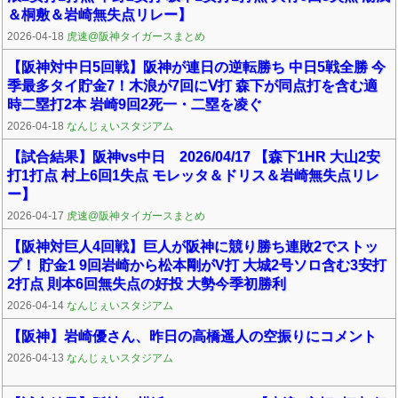
＆桐敷＆岩崎無失点リレー】
2026-04-18
虎速@阪神タイガースまとめ
【阪神対中日5回戦】阪神が連日の逆転勝ち 中日5戦全勝 今
季最多タイ貯金7！木浪が7回にⅤ打 森下が同点打を含む適
時二塁打2本 岩崎9回2死一・二塁を凌ぐ
2026-04-18
なんじぇいスタジアム
【試合結果】阪神vs中日 2026/04/17 【森下1HR 大山2安
打1打点 村上6回1失点 モレッタ＆ドリス＆岩崎無失点リレ
ー】
2026-04-17
虎速@阪神タイガースまとめ
【阪神対巨人4回戦】巨人が阪神に競り勝ち連敗2でストッ
プ！ 貯金1 9回岩崎から松本剛がV打 大城2号ソロ含む3安打
2打点 則本6回無失点の好投 大勢今季初勝利
2026-04-14
なんじぇいスタジアム
【阪神】岩崎優さん、昨日の高橋遥人の空振りにコメント
2026-04-13
なんじぇいスタジアム