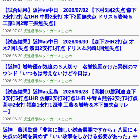
【試合結果】阪神vs中日 2026/07/02 【下村5回2失点 森下
2安打2打点1HR 中野2安打 木下2回無失点 ドリス＆岩崎＆
工藤1回2奪三振無失点】
2026-07-03
虎速@阪神タイガースまとめ
【試合結果】阪神vs中日 2026/06/30 【森下2HR2打点 才
木7回1失点 濱田2安打1打点 ドリス＆岩崎1回無失点】
2026-06-30
虎速@阪神タイガースまとめ
【阪神】岩崎優が気迫の３人切り 名誉挽回かけた異例のマ
ウンド「いつもは考えないけど今日は」
2026-06-29
虎速@阪神タイガースまとめ
【試合結果】阪神vs広島 2026/06/28 【高橋10勝到達 森下
3安打5打点1HR 佐藤2安打2打点1HR 中野＆熊谷2安打2打点
高寺2安打 福島1安打1四球 工藤＆岩崎＆木下無失点リレ
ー】
2026-06-28
虎速@阪神タイガースまとめ
阪神 藤川監督「非常に難しい試合展開ですから」八回に４
失点の岩崎を責めず「いい攻撃をしかける必要があった」中