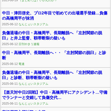
2025-06-19
（まとめては）いかんのか？
中日・津田啓史、プロ2年目で初めての出場選手登録…負傷
の高橋周平が抹消
2025-06-12
なんじぇいスタジアム
負傷退場の中日・高橋周平、長期離脱へ 「左肘関節の脱
臼」と井上監督、靱帯断裂の疑いも
2025-06-12
日刊やきう速報
中日・高橋周平、長期離脱へ・・ 「左肘関節の脱臼」と診
断
2025-06-12
竜速
負傷退場の中日・高橋周平、長期離脱へ 「左肘関節の脱
臼」と診断、靱帯断裂の疑いも
2025-06-11
なんじぇいスタジアム
【楽天対中日2回戦】中日・高橋周平にアクシデント…守備
でランナーと交錯して負傷交代…
2025-06-11
なんじぇいスタジアム