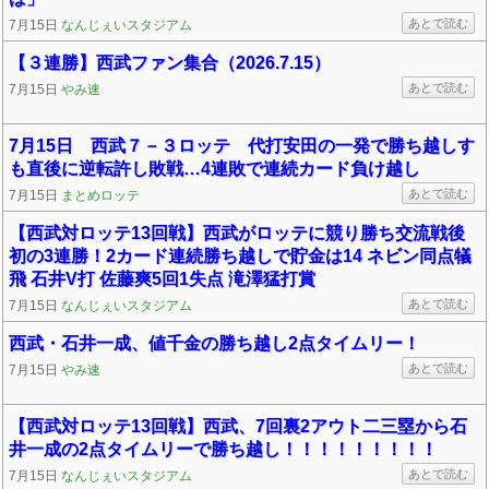
あとで読む
7月15日
なんじぇいスタジアム
【３連勝】西武ファン集合（2026.7.15）
あとで読む
7月15日
やみ速
7月15日 西武７－３ロッテ 代打安田の一発で勝ち越しす
も直後に逆転許し敗戦…4連敗で連続カード負け越し
あとで読む
7月15日
まとめロッテ
【西武対ロッテ13回戦】西武がロッテに競り勝ち交流戦後
初の3連勝！2カード連続勝ち越しで貯金は14 ネビン同点犠
飛 石井V打 佐藤爽5回1失点 滝澤猛打賞
あとで読む
7月15日
なんじぇいスタジアム
西武・石井一成、値千金の勝ち越し2点タイムリー！
あとで読む
7月15日
やみ速
【西武対ロッテ13回戦】西武、7回裏2アウト二三塁から石
井一成の2点タイムリーで勝ち越し！！！！！！！！！
あとで読む
7月15日
なんじぇいスタジアム