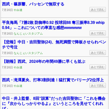
西武・篠原響、バッセンで無双する
あとで読む
7月16日
やみ速
平良海馬「7勝2敗 防御率0.92 投球回88 奪三振率8.39 whip
0.94」←これについての率直な感想wwwwww
あとで読む
7月16日
なんじぇいスタジアム
【悲報】中日・吉田聖弥(24)、無死満塁で降板させられベン
チで号泣
あとで読む
7月16日
なんじぇいスタジアム
【朗報】西武、2024年の年間49勝に早くも並ぶ
あとで読む
7月16日
やみ速
西武・滝澤夏央、打率3割到達！猛打賞でパリーグ2位浮上
あとで読む
7月16日
やみ速
中日・井上監督、8回”誤算”だった吉田聖弥に「これを機会
に『次からしっかりやるよ』というところを見せてくれれ
ば」