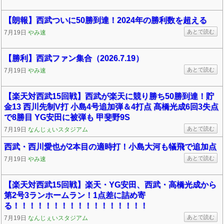
【朗報】西武ついに50勝到達！2024年の勝利数を超える
あとで読む
7月19日
やみ速
【勝利】西武ファン集合（2026.7.19）
あとで読む
7月19日
やみ速
【楽天対西武15回戦】西武が楽天に競り勝ち50勝到達！貯
金13 西川先制V打 小島4号追加弾＆4打点 髙橋光成6回3失点
で8勝目 YG安田に被弾も 甲斐野9S
あとで読む
7月19日
なんじぇいスタジアム
西武・西川愛也が2本目の適時打！小島大河も犠飛で追加点
あとで読む
7月19日
やみ速
【楽天対西武15回戦】楽天・YG安田、西武・高橋光成から
第2号3ランホームラン！1点差に詰め寄
る！！！！！！！！！！！！！！！！！
あとで読む
7月19日
なんじぇいスタジアム