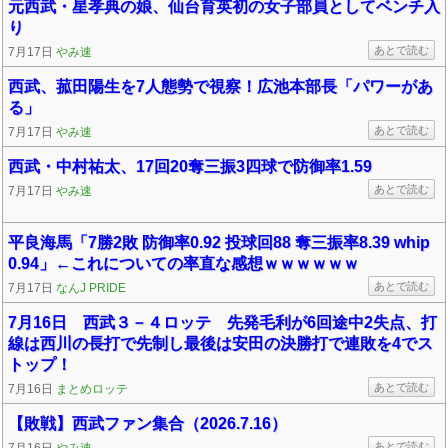
元西武・星孝典の娘、仙台育英初の女子部員としてベンチ入
り
あとで読む
7月17日
やみ速
西武、菰田陽生を7人態勢で視察！広池本部長「パワーがあ
る」
あとで読む
7月17日
やみ速
西武・中村祐太、17回20奪三振3四球で防御率1.59
あとで読む
7月17日
やみ速
平良海馬「7勝2敗 防御率0.92 投球回88 奪三振率8.39 whip
0.94」←これについての率直な感想ｗｗｗｗｗｗ
あとで読む
7月17日
なんJ PRIDE
7月16日 西武３－４ロッテ 先発毛利が6回途中2失点、打
線は西川の長打で先制し最後は安田の決勝打で連敗を4でス
トップ！
あとで読む
7月16日
まとめロッテ
【敗戦】西武ファン集合（2026.7.16）
あとで読む