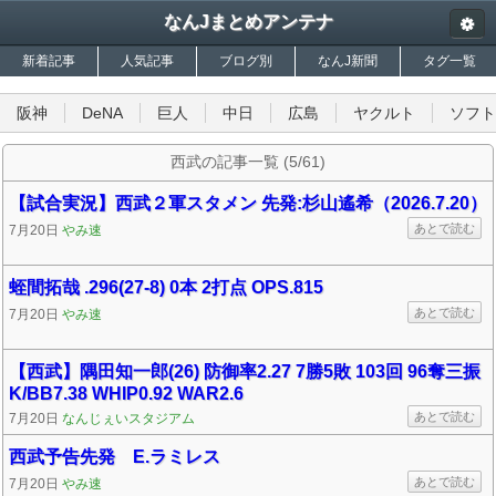
なんJまとめアンテナ
新着記事
人気記事
ブログ別
なんJ新聞
タグ一覧
阪神
DeNA
巨人
中日
広島
ヤクルト
ソフト
西武の記事一覧 (5/61)
【試合実況】西武２軍スタメン 先発:杉山遙希（2026.7.20）
あとで読む
7月20日
やみ速
蛭間拓哉 .296(27-8) 0本 2打点 OPS.815
あとで読む
7月20日
やみ速
【西武】隅田知一郎(26) 防御率2.27 7勝5敗 103回 96奪三振
K/BB7.38 WHIP0.92 WAR2.6
あとで読む
7月20日
なんじぇいスタジアム
西武予告先発 E.ラミレス
あとで読む
7月20日
やみ速