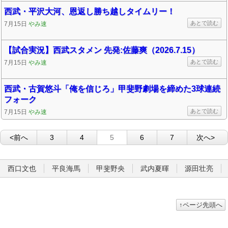
西武・平沢大河、恩返し勝ち越しタイムリー！
あとで読む
7月15日
やみ速
【試合実況】西武スタメン 先発:佐藤爽（2026.7.15）
あとで読む
7月15日
やみ速
西武・古賀悠斗「俺を信じろ」甲斐野劇場を締めた3球連続
フォーク
あとで読む
7月15日
やみ速
<前へ
3
4
5
6
7
次へ>
西口文也
平良海馬
甲斐野央
武内夏暉
源田壮亮
↑ページ先頭へ