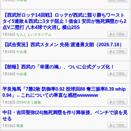
7月16日
やみ速
【西武対ロッテ14回戦】ロッテが西武に競り勝ちワースト
タイ5連敗＆西武に3タテ阻止！借金1 安田が無死満塁から2
点V二塁打 八木4球で火消し 横山25S
あとで読む
7月16日
なんじぇいスタジアム
【試合実況】西武スタメン 先発:渡邉勇太朗（2026.7.16）
あとで読む
7月16日
やみ速
【朗報】西武の「幸運の鳩」、ついに公式グッズ化！
あとで読む
7月16日
やみ速
平良海馬「7勝2敗 防御率0.92 投球回88 奪三振率8.39 whip
0.94」←これについての率直な感想wwwwww
あとで読む
7月16日
日刊やきう速報
中日・吉田聖弥(24)無死満塁を作り降板後、ベンチで涙を見
せる
あとで読む
7月16日
竜速