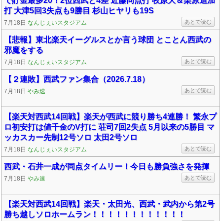
で貯金最多20！2位西武と4差 近藤同点打 牧原大＆栗原追加
打 大津5回3失点も9勝目 杉山ヒヤリも19S
あとで読む
7月18日
なんじぇいスタジアム
【悲報】東北楽天イーグルスとか言う球団 とことん西武の
邪魔をする
あとで読む
7月18日
なんじぇいスタジアム
【２連敗】西武ファン集合（2026.7.18）
あとで読む
7月18日
やみ速
【楽天対西武14回戦】楽天が西武に競り勝ち4連勝！ 繁永プ
ロ初安打は値千金のV打に 荘司7回2失点 5月以来の5勝目 マ
ッカスカー先制12号ソロ 太田2号ソロ
あとで読む
7月18日
なんじぇいスタジアム
西武・石井一成が同点タイムリー！今日も勝負強さを発揮
あとで読む
7月18日
やみ速
【楽天対西武14回戦】楽天・太田光、西武・武内から第2号
勝ち越しソロホームラン！！！！！！！！！！！！