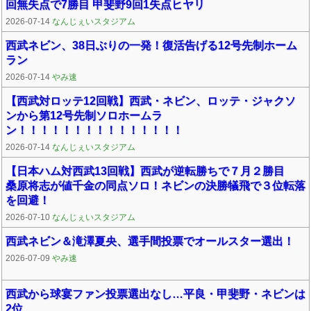
回無失点で7勝目 甲斐野9回1失点ヒヤリ
2026-07-14
なんじぇいスタジアム
西武ネビン、38日ぶりの一発！復活告げる12号先制ホーム
ラン
2026-07-14
やみ速
【西武対ロッテ12回戦】西武・ネビン、ロッテ・ジャクソ
ンから第12号先制ソロホームラ
ン！！！！！！！！！！！！！！！
2026-07-14
なんじぇいスタジアム
【日本ハム対西武13回戦】西武が逆転勝ちで７月２勝目
桑原将志が値千金の同点ソロ！ネビンの決勝犠飛で３位転落
を回避！
2026-07-10
なんじぇいスタジアム
西武ネビン＆滝澤夏央、選手間投票でオールスター選出！
2026-07-09
やみ速
西武から球宴ファン投票選出なし…平良・甲斐野・ネビンは
2位