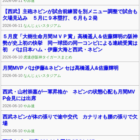
2026-06-11
やみ速
【西武】主砲ネビンが試合前練習を別メニュー調整で試合も
欠場見込み ５月に９本塁打、６月も２発
2026-06-11
なんじぇいスタジアム
５月度「大樹生命月間ＭＶＰ賞」高橋遥人＆佐藤輝明の阪神
勢が史上初の快挙 同一球団の同一コンビによる連続受賞は
初 パは日本ハム・伊藤大海と西武・ネビン
2026-06-10
虎速@阪神タイガースまとめ
月間MVP パは伊藤&ネビン セは髙橋遥人&佐藤輝明
2026-06-10
なんじぇいスタジアム
西武・山村崇嘉が一軍昇格か ネビンの状態心配も月間MV
P会見には出席
2026-06-10
やみ速
西武ネビンが体の張りで途中交代 カナリオも腰の張りで欠
場
2026-06-10
やみ速