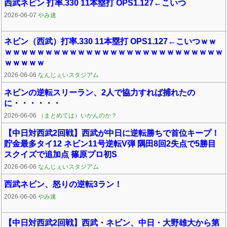
西武ネビン 打率.330 11本塁打 OPS1.127←こいつ
2026-06-07
やみ速
ネビン（西武）打率.330 11本塁打 OPS1.127←こいつｗｗ
ｗｗｗｗｗｗｗｗｗｗｗｗｗｗｗｗｗｗｗｗｗｗｗｗｗｗｗ
ｗｗｗｗｗ
2026-06-06
なんじぇいスタジアム
ネビンの逆転スリーラン、2人で協力すれば捕れたの
に・・・・・・
2026-06-06
（まとめては）いかんのか？
【中日対西武2回戦】西武が中日に逆転勝ちで首位キープ！
貯金最多タイ12 ネビン11号逆転V弾 隅田8回2失点で5勝目
スクイズで追加点 篠原プロ初S
2026-06-06
なんじぇいスタジアム
西武ネビン、怒りの逆転3ラン！
2026-06-06
やみ速
【中日対西武2回戦】西武・ネビン、中日・大野雄大から第