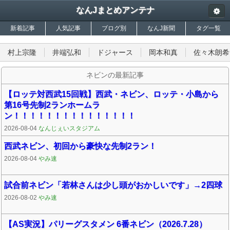
なんJまとめアンテナ
新着記事
人気記事
ブログ別
なんJ新聞
タグ一覧
村上宗隆
井端弘和
ドジャース
岡本和真
佐々木朗希
ネビンの最新記事
【ロッテ対西武15回戦】西武・ネビン、ロッテ・小島から
第16号先制2ランホームラ
ン！！！！！！！！！！！！！！！
2026-08-04
なんじぇいスタジアム
西武ネビン、初回から豪快な先制2ラン！
2026-08-04
やみ速
試合前ネビン「若林さんは少し頭がおかしいです」→2四球
2026-08-02
やみ速
【AS実況】パリーグスタメン 6番ネビン（2026.7.28）