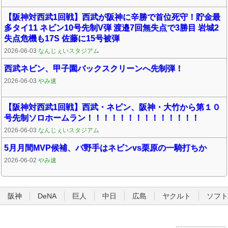
【阪神対西武1回戦】西武が阪神に辛勝で首位死守！貯金最
多タイ11 ネビン10号先制V弾 渡邉7回無失点で3勝目 岩城2
失点危機も17S 佐藤に15号被弾
2026-06-03
なんじぇいスタジアム
西武ネビン、甲子園バックスクリーンへ先制弾！
2026-06-03
やみ速
【阪神対西武1回戦】西武・ネビン、阪神・大竹から第１０
号先制ソロホームラン！！！！！！！！！！！！！！
2026-06-03
なんじぇいスタジアム
5月月間MVP候補、パ野手はネビンvs栗原の一騎打ちか
2026-06-02
やみ速
阪神
DeNA
巨人
中日
広島
ヤクルト
ソフト