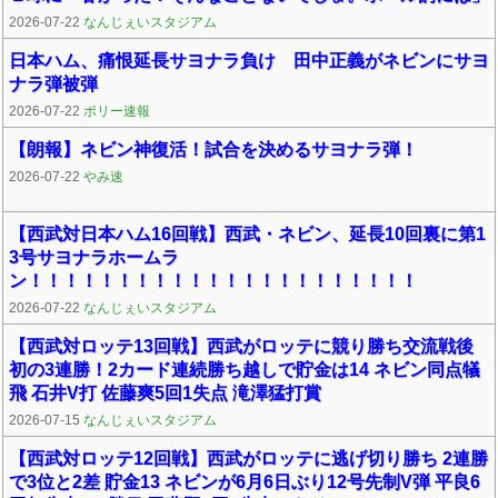
2026-07-22
なんじぇいスタジアム
日本ハム、痛恨延長サヨナラ負け 田中正義がネビンにサヨ
ナラ弾被弾
2026-07-22
ポリー速報
【朗報】ネビン神復活！試合を決めるサヨナラ弾！
2026-07-22
やみ速
【西武対日本ハム16回戦】西武・ネビン、延長10回裏に第1
3号サヨナラホームラ
ン！！！！！！！！！！！！！！！！！！！！！！
2026-07-22
なんじぇいスタジアム
【西武対ロッテ13回戦】西武がロッテに競り勝ち交流戦後
初の3連勝！2カード連続勝ち越しで貯金は14 ネビン同点犠
飛 石井V打 佐藤爽5回1失点 滝澤猛打賞
2026-07-15
なんじぇいスタジアム
【西武対ロッテ12回戦】西武がロッテに逃げ切り勝ち 2連勝
で3位と2差 貯金13 ネビンが6月6日ぶり12号先制V弾 平良6