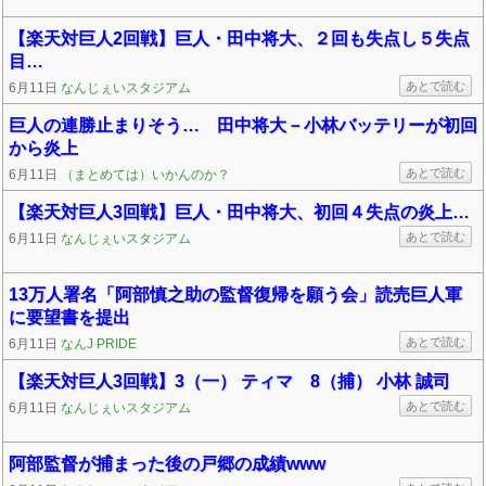
【楽天対巨人2回戦】巨人・田中将大、２回も失点し５失点
目…
あとで読む
6月11日
なんじぇいスタジアム
巨人の連勝止まりそう… 田中将大－小林バッテリーが初回
から炎上
あとで読む
6月11日
（まとめては）いかんのか？
【楽天対巨人3回戦】巨人・田中将大、初回４失点の炎上…
あとで読む
6月11日
なんじぇいスタジアム
13万人署名「阿部慎之助の監督復帰を願う会」読売巨人軍
に要望書を提出
あとで読む
6月11日
なんJ PRIDE
【楽天対巨人3回戦】3（一） ティマ 8（捕） 小林 誠司
あとで読む
6月11日
なんじぇいスタジアム
阿部監督が捕まった後の戸郷の成績www