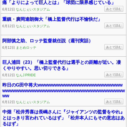
痛「よりによって巨人とは」「球団に限界感じている」
あとで読む
6月12日
なんじぇいスタジアム
重鎮・廣岡達朗御大「橋上監督代行は不愉快だ」
あとで読む
6月12日
なんじぇいスタジアム
阿部慎之助、ロッテ監督就任説（週刊実話）
あとで読む
6月12日
まとめロッテ
巨人浦田（23）「橋上監督代行は選手との距離が近い。凄
くやりやすい。思い切りできる」
あとで読む
6月12日
なんJ PRIDE
昨日のG田中将大wwwwwwwwwwwwwwwwwwwwwwwww
wwwwwwwwwwwwwwwwwwwwwwwwwwwwwwwwwwww
ww
あとで読む
6月12日
なんじぇいスタジアム
中畑「松井秀喜は長嶋さんに『ジャイアンツの監督をやれ』
とはっきり言われているはず」「松井本人にもその意志はあ
るはず」