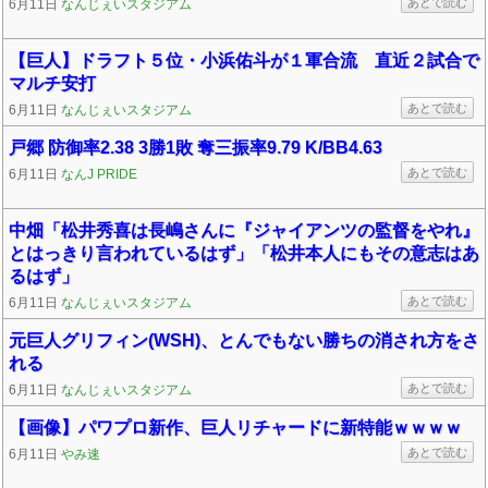
あとで読む
6月11日
なんじぇいスタジアム
【巨人】ドラフト５位・小浜佑斗が１軍合流 直近２試合で
マルチ安打
あとで読む
6月11日
なんじぇいスタジアム
戸郷 防御率2.38 3勝1敗 奪三振率9.79 K/BB4.63
あとで読む
6月11日
なんJ PRIDE
中畑「松井秀喜は長嶋さんに『ジャイアンツの監督をやれ』
とはっきり言われているはず」「松井本人にもその意志はあ
るはず」
あとで読む
6月11日
なんじぇいスタジアム
元巨人グリフィン(WSH)、とんでもない勝ちの消され方をさ
れる
あとで読む
6月11日
なんじぇいスタジアム
【画像】パワプロ新作、巨人リチャードに新特能ｗｗｗｗ
あとで読む
6月11日
やみ速