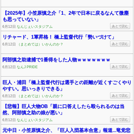
【2025年】小笠原慎之介「1、2年で日本に戻るなんて微塵
も思っていない」
あとで読む
6月12日
なんじぇいスタジアム
リチャード、1軍昇格！ 橋上監督代行「勢いづけて」
あとで読む
6月12日
（まとめては）いかんのか？
阿部慎之助逮捕で1番得をした人物ｗｗｗｗｗｗｗ
あとで読む
6月12日
なんJ PRIDE
巨人・浦田「橋上監督代行は選手との距離が近くすごくやり
やすい。思いっきりできる」
あとで読む
6月12日
（まとめては）いかんのか？
【悲報】巨人大物OB「親に口答えしたら殴られるのは当
然、阿部慎之助の娘が悪い」
あとで読む
6月12日
なんじぇいスタジアム
元中日・小笠原慎之介、「巨人入団基本合意」報道...竜党悲