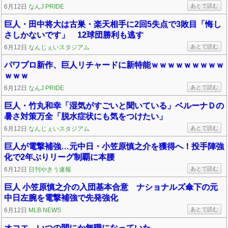
あとで読む
6月12日
なんJ PRIDE
巨人・田中将大は古巣・楽天相手に2回5失点で3敗目「悔し
さしかないです」 12球団勝利も逃す
あとで読む
6月12日
なんじぇいスタジアム
パワプロ新作、巨人リチャードに新特能ｗｗｗｗｗｗｗｗｗ
ｗｗｗ
あとで読む
6月12日
なんJ PRIDE
巨人・竹丸和幸「湿気がすごいと聞いている」ベルーナＤの
暑さ対策万全「脱水症状にも気をつけたい」
あとで読む
6月12日
なんじぇいスタジアム
巨人が電撃補強…元中日・小笠原慎之介を獲得へ！投手陣強
化で2年ぶりリーグ制覇に本腰
あとで読む
6月12日
日刊やきう速報
巨人 小笠原慎之介の入団基本合意 ナショナルズ傘下の元
中日左腕を電撃補強で先発強化
あとで読む
6月12日
MLB NEWS
オコエ、いつの間にか無職になっていた