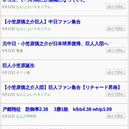
あとで読む
6月12日
なんじぇいスタジアム
【小笠原慎之介巨人】中日ファン集合
あとで読む
6月12日
なんじぇいスタジアム
元中日・小笠原慎之介が日本球界復帰、巨人入団へ
あとで読む
6月12日
竜速
巨人小笠原誕生
あとで読む
6月12日
オリッ速
【小笠原慎之介入団】巨人ファン集合【リチャード昇格】
あとで読む
6月12日
なんじぇいスタジアム
戸郷翔征 防御率2.38 3勝1敗 k/bb4.38 whip1.09
あとで読む
6月12日
なんJ PRIDE