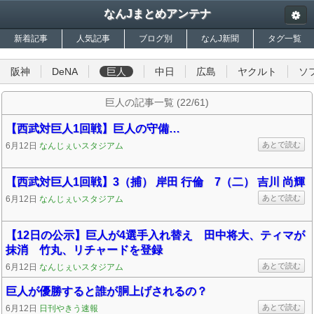
なんJまとめアンテナ
新着記事
人気記事
ブログ別
なんJ新聞
タグ一覧
阪神
DeNA
巨人
中日
広島
ヤクルト
ソ
巨人の記事一覧 (22/61)
【西武対巨人1回戦】巨人の守備…
あとで読む
6月12日
なんじぇいスタジアム
【西武対巨人1回戦】3（捕） 岸田 行倫 7（二） 吉川 尚輝
あとで読む
6月12日
なんじぇいスタジアム
【12日の公示】巨人が4選手入れ替え 田中将大、ティマが
抹消 竹丸、リチャードを登録
あとで読む
6月12日
なんじぇいスタジアム
巨人が優勝すると誰が胴上げされるの？
あとで読む
6月12日
日刊やきう速報