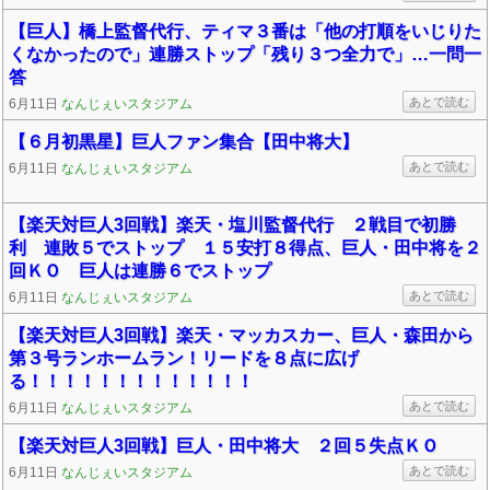
【巨人】橋上監督代行、ティマ３番は「他の打順をいじりた
くなかったので」連勝ストップ「残り３つ全力で」…一問一
答
あとで読む
6月11日
なんじぇいスタジアム
【６月初黒星】巨人ファン集合【田中将大】
あとで読む
6月11日
なんじぇいスタジアム
【楽天対巨人3回戦】楽天・塩川監督代行 ２戦目で初勝
利 連敗５でストップ １５安打８得点、巨人・田中将を２
回ＫＯ 巨人は連勝６でストップ
あとで読む
6月11日
なんじぇいスタジアム
【楽天対巨人3回戦】楽天・マッカスカー、巨人・森田から
第３号ランホームラン！リードを８点に広げ
る！！！！！！！！！！！！！
あとで読む
6月11日
なんじぇいスタジアム
【楽天対巨人3回戦】巨人・田中将大 ２回５失点ＫＯ
あとで読む
6月11日
なんじぇいスタジアム