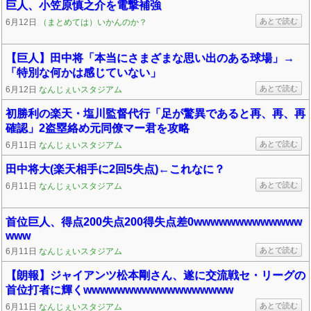
巨人、小笠原慎之介を電撃補強
あとで読む
6月12日
（まとめては）いかんのか？
【巨人】田中将「本当にさまざまな思い出のある球場」→
「特別な何かは感じていない」
あとで読む
6月12日
なんじぇいスタジアム
初勝利の楽天・塩川監督代行「足が驚異であると再、再、再
確認」2盗塁絡め元同僚マー君を攻略
あとで読む
6月11日
なんじぇいスタジアム
田中将大(楽天相手に2回5失点)←これなに？
あとで読む
6月11日
なんじぇいスタジアム
首位巨人、得点200失点200得失点差0wwwwwwwwwwwww
www
あとで読む
6月11日
なんじぇいスタジアム
【朗報】ジャイアンツ松本剛さん、遂に交流戦セ・リーグの
首位打者に輝くwwwwwwwwwwwwwwwwww
あとで読む
6月11日
なんじぇいスタジアム