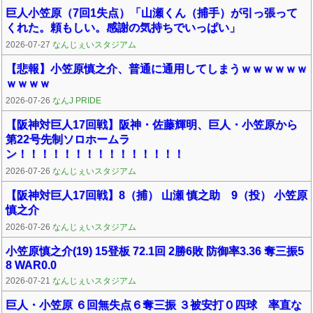
巨人小笠原（7回1失点）「山瀬くん（捕手）が引っ張って
くれた。頼もしい。感謝の気持ちでいっぱい」
2026-07-27
なんじぇいスタジアム
【悲報】小笠原慎之介、普通に通用してしまうｗｗｗｗｗｗ
ｗｗｗｗ
2026-07-26
なんJ PRIDE
【阪神対巨人17回戦】阪神・佐藤輝明、巨人・小笠原から
第22号先制ソロホームラ
ン！！！！！！！！！！！！！！！
2026-07-26
なんじぇいスタジアム
【阪神対巨人17回戦】8（捕） 山瀬 慎之助 9（投） 小笠原
慎之介
2026-07-26
なんじぇいスタジアム
小笠原慎之介(19) 15登板 72.1回 2勝6敗 防御率3.36 奪三振5
8 WAR0.0
2026-07-21
なんじぇいスタジアム
巨人・小笠原 ６回無失点６奪三振 ３被安打０四球 率直な