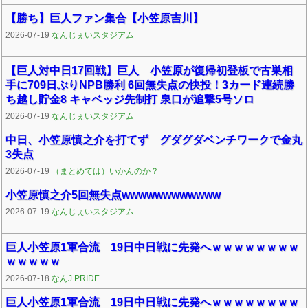
【勝ち】巨人ファン集合【小笠原吉川】
2026-07-19
なんじぇいスタジアム
【巨人対中日17回戦】巨人 小笠原が復帰初登板で古巣相
手に709日ぶりNPB勝利 6回無失点の快投！3カード連続勝
ち越し貯金8 キャベッジ先制打 泉口が追撃5号ソロ
2026-07-19
なんじぇいスタジアム
中日、小笠原慎之介を打てず グダグダベンチワークで金丸
3失点
2026-07-19
（まとめては）いかんのか？
小笠原慎之介5回無失点wwwwwwwwwwww
2026-07-19
なんじぇいスタジアム
巨人小笠原1軍合流 19日中日戦に先発へｗｗｗｗｗｗｗｗ
ｗｗｗｗｗ
2026-07-18
なんJ PRIDE
巨人小笠原1軍合流 19日中日戦に先発へｗｗｗｗｗｗｗｗ