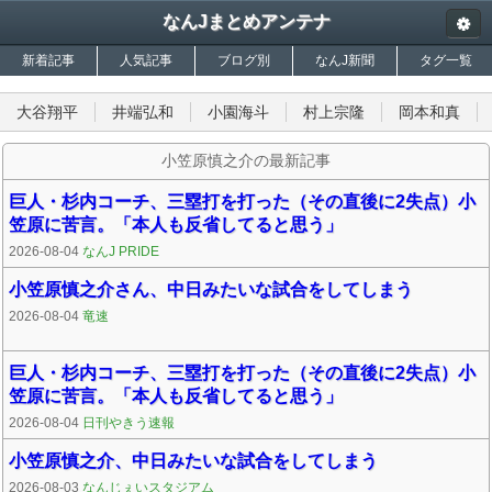
なんJまとめアンテナ
新着記事
人気記事
ブログ別
なんJ新聞
タグ一覧
大谷翔平
井端弘和
小園海斗
村上宗隆
岡本和真
小笠原慎之介の最新記事
巨人・杉内コーチ、三塁打を打った（その直後に2失点）小
笠原に苦言。「本人も反省してると思う」
2026-08-04
なんJ PRIDE
小笠原慎之介さん、中日みたいな試合をしてしまう
2026-08-04
竜速
巨人・杉内コーチ、三塁打を打った（その直後に2失点）小
笠原に苦言。「本人も反省してると思う」
2026-08-04
日刊やきう速報
小笠原慎之介、中日みたいな試合をしてしまう
2026-08-03
なんじぇいスタジアム