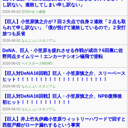
し訳ない。連敗してしまい申し訳ない」
2026-08-02
日刊やきう速報
【巨人】小笠原慎之介が７回２失点で自身２連敗「２点も取
られて申し訳ない」「僕が投げて連敗しているので」２安打
放つも反省
2026-08-02
なんじぇいスタジアム
DeNA、巨人・小笠原を疲れさせる作戦が成功？6回裏に佐
野同点タイムリー！エンカーナシオン犠飛で逆転
2026-08-02
ベイスターズNEWS
【巨人対DeNA16回戦】巨人・小笠原慎之介、スリーベース
ヒット！！！！！！！！！！！！！！！！！！！！
2026-08-02
なんじぇいスタジアム
【巨人対DeNA16回戦】巨人・小笠原慎之介、NPB復帰後
初ヒット！！！！！！！！！！！
2026-08-02
なんじぇいスタジアム
【巨人】井上竹丸伊織小笠原ウィットリーハワードで回すと
西舘戸郷がローテ漏れするという事実