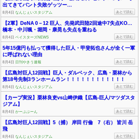
出てきてバント失敗ゲッツー…
あとで読む
8月4日
なんじぇいスタジアム
【2軍】DeNA 0－12 巨人、先発武田陸2回途中7失点KO…
橋本・中川颯・堀岡・康晃も失点を重ねる
あとで読む
8月4日
ベイスターズNEWS
5年15億円も払って獲得した巨人・甲斐拓也さんが全く一軍
に呼ばれない理由
あとで読む
8月4日
日刊やきう速報
【広島対巨人12回戦】巨人・ダルベック、広島・栗林から
第18号先制3ランホームラン！！！！！！！！！！！！
あとで読む
8月4日
なんじぇいスタジアム
【カープ実況】栗林良吏vs山﨑伊織【広島-巨人/マツダスタ
ジアム】
あとで読む
8月4日
かーぷぶーん
【広島対巨人12回戦】5（捕） 岸田 行倫 7（右） 皆川 岳
飛
あとで読む
8月4日
なんじぇいスタジアム