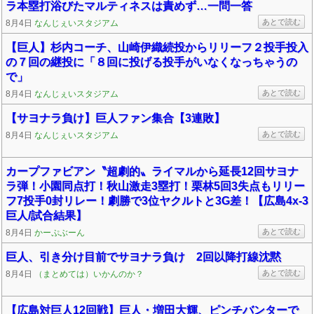
ラ本塁打浴びたマルティネスは責めず…一問一答
あとで読む
8月4日
なんじぇいスタジアム
【巨人】杉内コーチ、山崎伊織続投からリリーフ２投手投入
の７回の継投に「８回に投げる投手がいなくなっちゃうの
で」
あとで読む
8月4日
なんじぇいスタジアム
【サヨナラ負け】巨人ファン集合【3連敗】
あとで読む
8月4日
なんじぇいスタジアム
カープファビアン〝超劇的〟ライマルから延長12回サヨナ
ラ弾！小園同点打！秋山激走3塁打！栗林5回3失点もリリー
フ7投手0封リレー！劇勝で3位ヤクルトと3G差！【広島4x-3
巨人/試合結果】
あとで読む
8月4日
かーぷぶーん
巨人、引き分け目前でサヨナラ負け 2回以降打線沈黙
あとで読む
8月4日
（まとめては）いかんのか？
【広島対巨人12回戦】巨人・増田大輝、ピンチバンターで