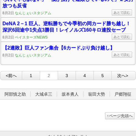
放つも反省
あとで読む
8月2日
なんじぇいスタジアム
DeNA 2－1 巨人、逆転勝ちで今季初の同カード勝ち越し！
深沢6回途中1失点3勝目！レイノルズ160キロ連投セーブ
あとで読む
8月2日
ベイスターズNEWS
【2連敗】巨人ファン集合【6カードぶり負け越し】
あとで読む
8月2日
なんじぇいスタジアム
<前へ
1
2
3
4
5
次へ>
阿部慎之助
大城卓三
坂本勇人
翁田大勢
戸郷翔征
↑ページ先頭へ