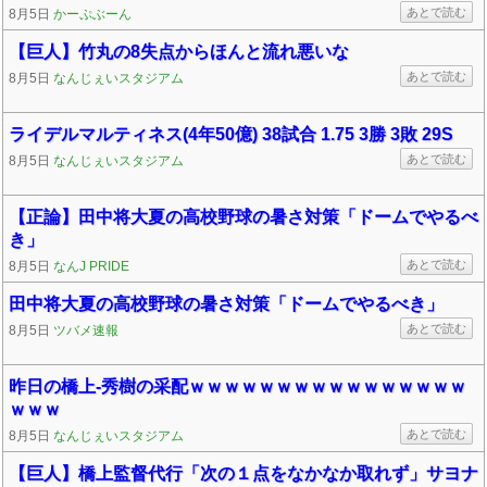
あとで読む
8月5日
かーぷぶーん
【巨人】竹丸の8失点からほんと流れ悪いな
あとで読む
8月5日
なんじぇいスタジアム
ライデルマルティネス(4年50億) 38試合 1.75 3勝 3敗 29S
あとで読む
8月5日
なんじぇいスタジアム
【正論】田中将大夏の高校野球の暑さ対策「ドームでやるべ
き」
あとで読む
8月5日
なんJ PRIDE
田中将大夏の高校野球の暑さ対策「ドームでやるべき」
あとで読む
8月5日
ツバメ速報
昨日の橋上-秀樹の采配ｗｗｗｗｗｗｗｗｗｗｗｗｗｗｗｗ
ｗｗｗ
あとで読む
8月5日
なんじぇいスタジアム
【巨人】橋上監督代行「次の１点をなかなか取れず」サヨナ