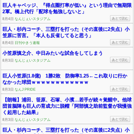
巨人キャベッジ、『得点圏打率が低い』という理由で無期限
2軍。橋上代行「配球を勉強しないと」
あとで読む
8月4日
なんじぇいスタジアム
巨人・杉内コーチ、三塁打を打った（その直後に2失点）小
笠原に苦言。「本人も反省してると思う」
あとで読む
8月4日
日刊やきう速報
小笠原慎之介、中日みたいな試合をしてしまう
あとで読む
8月3日
なんじぇいスタジアム
巨人小笠原(1.8億) 1勝2敗 防御率1.25←これ取りに行か
なかった球団ｗｗｗｗｗｗｗｗｗｗｗｗ
あとで読む
8月3日
なんJ PRIDE
【朗報】浦田、笹原、石塚、小濱…若手が続々覚醒中。他球
団首脳陣も巨人の育成力に脱帽「阿部慎之助前監督が我慢強
く起用した結果」
あとで読む
8月3日
なんじぇいスタジアム
巨人・杉内コーチ、三塁打を打った（その直後に2失点）小