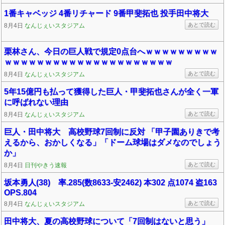
1番キャベッジ 4番リチャード 9番甲斐拓也 投手田中将大
あとで読む
8月4日
なんじぇいスタジアム
栗林さん、今日の巨人戦で規定0点台へｗｗｗｗｗｗｗｗｗ
ｗｗｗｗｗｗｗｗｗｗｗｗｗｗｗｗｗｗｗｗｗ
あとで読む
8月4日
なんじぇいスタジアム
5年15億円も払って獲得した巨人・甲斐拓也さんが全く一軍
に呼ばれない理由
あとで読む
8月4日
なんじぇいスタジアム
巨人・田中将大 高校野球7回制に反対 「甲子園ありきで考
えるから、おかしくなる」「ドーム球場はダメなのでしょう
か」
あとで読む
8月4日
日刊やきう速報
坂本勇人(38) 率.285(数8633-安2462) 本302 点1074 盗163
OPS.804
あとで読む
8月4日
なんじぇいスタジアム
田中将大、夏の高校野球について「7回制はないと思う」