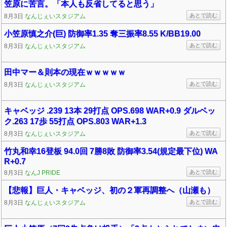
笠原に苦言。「本人も反省してると思う」
あとで読む
8月3日
なんじぇいスタジアム
小笠原慎之介(巨) 防御率1.35 奪三振率8.55 K/BB19.00
あとで読む
8月3日
なんじぇいスタジアム
田中マー＆則本の現在ｗｗｗｗｗ
あとで読む
8月3日
なんじぇいスタジアム
キャベッジ .239 13本 29打点 OPS.698 WAR+0.9 ダルベッ
ク.263 17歩 55打点 OPS.803 WAR+1.3
あとで読む
8月3日
なんじぇいスタジアム
竹丸和幸16登板 94.0回 7勝8敗 防御率3.54(規定最下位) WA
R+0.7
あとで読む
8月3日
なんJ PRIDE
【悲報】巨人・キャベッジ、初の２軍再調整へ（山瀬も）
あとで読む
8月3日
なんじぇいスタジアム