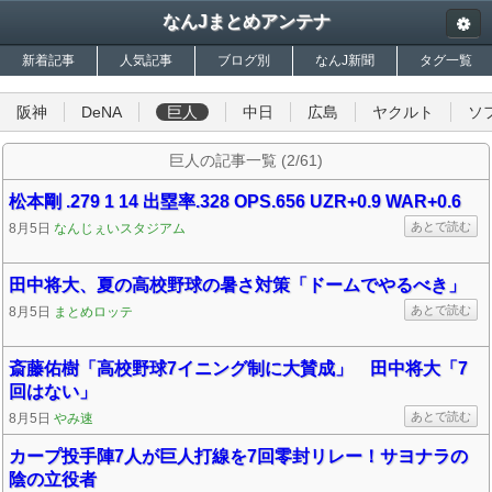
なんJまとめアンテナ
新着記事
人気記事
ブログ別
なんJ新聞
タグ一覧
阪神
DeNA
巨人
中日
広島
ヤクルト
ソ
巨人の記事一覧 (2/61)
松本剛 .279 1 14 出塁率.328 OPS.656 UZR+0.9 WAR+0.6
あとで読む
8月5日
なんじぇいスタジアム
田中将大、夏の高校野球の暑さ対策「ドームでやるべき」
あとで読む
8月5日
まとめロッテ
斎藤佑樹「高校野球7イニング制に大賛成」 田中将大「7
回はない」
あとで読む
8月5日
やみ速
カープ投手陣7人が巨人打線を7回零封リレー！サヨナラの
陰の立役者