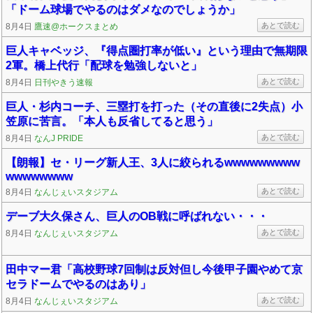
「ドーム球場でやるのはダメなのでしょうか」
あとで読む
8月4日
鷹速@ホークスまとめ
巨人キャベッジ、『得点圏打率が低い』という理由で無期限
2軍。橋上代行「配球を勉強しないと」
あとで読む
8月4日
日刊やきう速報
巨人・杉内コーチ、三塁打を打った（その直後に2失点）小
笠原に苦言。「本人も反省してると思う」
あとで読む
8月4日
なんJ PRIDE
【朗報】セ・リーグ新人王、3人に絞られるwwwwwwwww
wwwwwwww
あとで読む
8月4日
なんじぇいスタジアム
デーブ大久保さん、巨人のOB戦に呼ばれない・・・
あとで読む
8月4日
なんじぇいスタジアム
田中マー君「高校野球7回制は反対但し今後甲子園やめて京
セラドームでやるのはあり」
あとで読む
8月4日
なんじぇいスタジアム