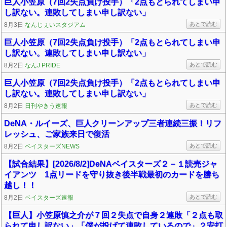
巨人小笠原（7回2失点負け投手）「2点もとられてしまい申
し訳ない。連敗してしまい申し訳ない」
あとで読む
8月3日
なんじぇいスタジアム
巨人小笠原（7回2失点負け投手）「2点もとられてしまい申
し訳ない。連敗してしまい申し訳ない」
あとで読む
8月2日
なんJ PRIDE
巨人小笠原（7回2失点負け投手）「2点もとられてしまい申
し訳ない。連敗してしまい申し訳ない」
あとで読む
8月2日
日刊やきう速報
DeNA・ルイーズ、巨人クリーンアップ三者連続三振！リフ
レッシュ、ご家族来日で復活
あとで読む
8月2日
ベイスターズNEWS
【試合結果】[2026/8/2]DeNAベイスターズ２－１読売ジャ
イアンツ 1点リードを守り抜き後半戦最初のカードを勝ち
越し！！
あとで読む
8月2日
ベイスターズ速報
【巨人】小笠原慎之介が７回２失点で自身２連敗「２点も取
られて申し訳ない」「僕が投げて連敗しているので」２安打