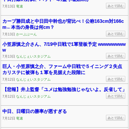
あとで読む
7月13日
竜速
カープ勝田成と中日田中幹也が背比べ！公称163cm対166c
m←本当の身長は何cm？
あとで読む
7月13日
かーぷぶーん
小笠原慎之介さん、7/19中日戦で1軍登板予定 wwwwwwww
w
あとで読む
7月13日
なんじぇいスタジアム
巨人・小笠原慎之介、ファーム中日戦で５イニング２失点
カリステに被弾も１軍を見据えた段階に
あとで読む
7月12日
なんじぇいスタジアム
【悲報】井上監督「ユメは勉強勉強じゃないよ。反省して」
あとで読む
7月12日
なんじぇいスタジアム
中日、日曜日の勝率が悪すぎる
あとで読む
7月12日
竜速