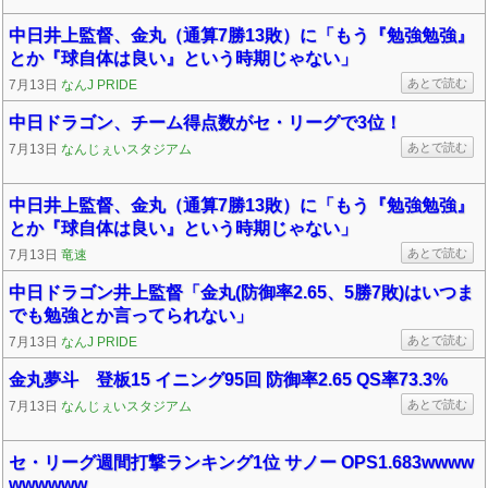
中日井上監督、金丸（通算7勝13敗）に「もう『勉強勉強』
とか『球自体は良い』という時期じゃない」
あとで読む
7月13日
なんJ PRIDE
中日ドラゴン、チーム得点数がセ・リーグで3位！
あとで読む
7月13日
なんじぇいスタジアム
中日井上監督、金丸（通算7勝13敗）に「もう『勉強勉強』
とか『球自体は良い』という時期じゃない」
あとで読む
7月13日
竜速
中日ドラゴン井上監督「金丸(防御率2.65、5勝7敗)はいつま
でも勉強とか言ってられない」
あとで読む
7月13日
なんJ PRIDE
金丸夢斗 登板15 イニング95回 防御率2.65 QS率73.3%
あとで読む
7月13日
なんじぇいスタジアム
セ・リーグ週間打撃ランキング1位 サノー OPS1.683wwww
wwwwww