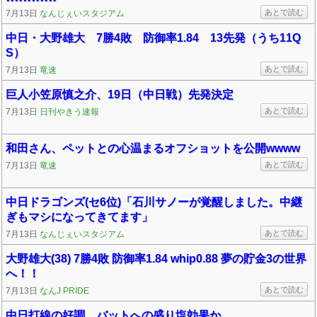
あとで読む
7月13日
なんじぇいスタジアム
中日・大野雄大 7勝4敗 防御率1.84 13先発（うち11Q
S）
あとで読む
7月13日
竜速
巨人小笠原慎之介、19日（中日戦）先発決定
あとで読む
7月13日
日刊やきう速報
和田さん、ペットとの心温まるオフショットを公開wwww
あとで読む
7月13日
竜速
中日ドラゴンズ(セ6位)「石川サノーが覚醒しました。中継
ぎもマシになってきてます」
あとで読む
7月13日
なんじぇいスタジアム
大野雄大(38) 7勝4敗 防御率1.84 whip0.88 夢の貯金3の世界
へ！！
あとで読む
7月13日
なんJ PRIDE
中日打線の好調、バットへの盛り塩効果か