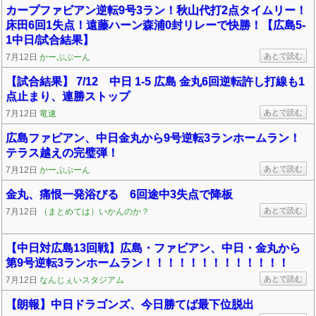
カープファビアン逆転9号3ラン！秋山代打2点タイムリー！
床田6回1失点！遠藤ハーン森浦0封リレーで快勝！【広島5-
1中日/試合結果】
あとで読む
7月12日
かーぷぶーん
【試合結果】 7/12 中日 1-5 広島 金丸6回逆転許し打線も1
点止まり、連勝ストップ
あとで読む
7月12日
竜速
広島ファビアン、中日金丸から9号逆転3ランホームラン！
テラス越えの完璧弾！
あとで読む
7月12日
かーぷぶーん
金丸、痛恨一発浴びる 6回途中3失点で降板
あとで読む
7月12日
（まとめては）いかんのか？
【中日対広島13回戦】広島・ファビアン、中日・金丸から
第9号逆転3ランホームラン！！！！！！！！！！！！！
あとで読む
7月12日
なんじぇいスタジアム
【朗報】中日ドラゴンズ、今日勝てば最下位脱出