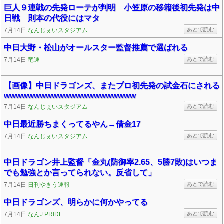
巨人９連戦の先発ローテが判明 小笠原の移籍後初先発は中
日戦 則本の代役にはマタ
あとで読む
7月14日
なんじぇいスタジアム
中日大野・松山がオールスター監督推薦で選ばれる
あとで読む
7月14日
竜速
【画像】中日ドラゴンズ、またプロ初先発の試金石にされる
wwwwwwwwwwwwwwwwwwwwww
あとで読む
7月14日
なんじぇいスタジアム
中日最近勝ちまくってるやん→借金17
あとで読む
7月14日
なんじぇいスタジアム
中日ドラゴン井上監督「金丸(防御率2.65、5勝7敗)はいつま
でも勉強とか言ってられない。反省して」
あとで読む
7月14日
日刊やきう速報
中日ドラゴンズ、明らかに何かやってる
あとで読む
7月14日
なんJ PRIDE