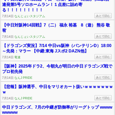
連発第5号ソロホームラン！１点差に詰め寄
る！！！！！！！！！
あとで読む
7月14日
なんじぇいスタジアム
【中日対阪神14回戦】7（二） 福永 裕基 8（遊） 熊谷 敬
宥
あとで読む
7月14日
なんじぇいスタジアム
【ドラゴンズ実況】7/14 中日vs阪神（バンテリンD）18:00
～先発：マラー 【中継:東海 Jスポ2 DAZN他】
あとで読む
7月14日
竜速
【阪神】2025年ドラ2、今朝丸が明日の中日ドラゴンズ戦で
プロ初先発
あとで読む
7月14日
なんJ PRIDE
【悲報】阪神選手、中日をマリオカート扱いｗｗｗｗｗｗｗ
ｗ
あとで読む
7月14日
なんJ PRIDE
中日ドラゴンズ、7月の中継ぎ防御率がリーグトップ wwww
wwwww