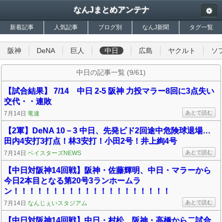
なんJまとめアンテナ
新着記事
人気記事
ブログ別
なんJ新聞
タグ一覧
阪神
DeNA
巨人
中日
広島
ヤクルト
ソ
中日の記事一覧 (9/61)
【試合結果】 7/14 中日 2-5 阪神 力投マラー8回に3点失い
交代・・連敗
あとで読む
7月14日
竜速
【2軍】DeNA 10－3 中日、先発ビド2回途中危険球退場…
田内4安打3打点！林3安打！小田2号！井上絢4号
あとで読む
7月14日
ベイスターズNEWS
【中日対阪神14回戦】阪神・佐藤輝明、中日・マラーから
今日2本目となる第20号3ランホームラ
ン！！！！！！！！！！！！！！！！！！！！
あとで読む
7月14日
なんじぇいスタジアム
【中日対阪神14回戦】中日・村松、阪神・高橋から二試合