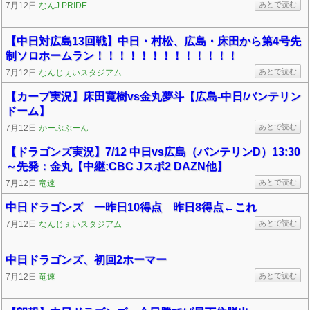
あとで読む
7月12日
なんJ PRIDE
【中日対広島13回戦】中日・村松、広島・床田から第4号先
制ソロホームラン！！！！！！！！！！！！！
あとで読む
7月12日
なんじぇいスタジアム
【カープ実況】床田寛樹vs金丸夢斗【広島-中日/バンテリン
ドーム】
あとで読む
7月12日
かーぷぶーん
【ドラゴンズ実況】7/12 中日vs広島（バンテリンD）13:30
～先発：金丸【中継:CBC Jスポ2 DAZN他】
あとで読む
7月12日
竜速
中日ドラゴンズ 一昨日10得点 昨日8得点←これ
あとで読む
7月12日
なんじぇいスタジアム
中日ドラゴンズ、初回2ホーマー
あとで読む
7月12日
竜速