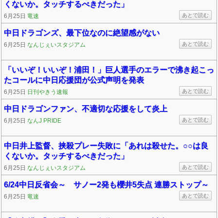
くないか。タッチするべきだった」
あとで読む
6月25日
竜速
中日ドラゴンズ、最下位なのに絶望感がない
あとで読む
6月25日
なんじぇいスタジアム
「いいぞ！いいぞ！浦田！」巨人選手のエラーで沸き起こっ
たコールに中日応援団が公式声明を発表
あとで読む
6月25日
日刊やきう速報
中日ドラゴンファン、不適切な応援をして炎上
あとで読む
6月25日
なんJ PRIDE
中日井上監督、挟殺プレー失敗に「あれは殺せた。○○は良
くないか。タッチするべきだった」
あとで読む
6月25日
なんじぇいスタジアム
6/24中日反省会～ サノー2発も櫻井5失点 連勝ストップ～
あとで読む
6月25日
竜速