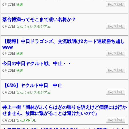
あとで読む
6月27日
竜速
落合博満ってそこまで凄い名将か？
あとで読む
6月27日
なんじぇいスタジアム
【朗報】中日ドラゴンズ、交流戦明け2カード連続勝ち越し
www
あとで読む
6月26日
竜速
今日の中日ヤクルト戦、中止・・
あとで読む
6月26日
竜速
【6/26】ヤクルト中日 中止
あとで読む
6月26日
なんじぇいスタジアム
井上一樹「岡林がふくらはぎの張りを訴えけど病院には行か
せません、故障に繋がることは避けたいので」
あとで読む
6月26日
なんJ PRIDE