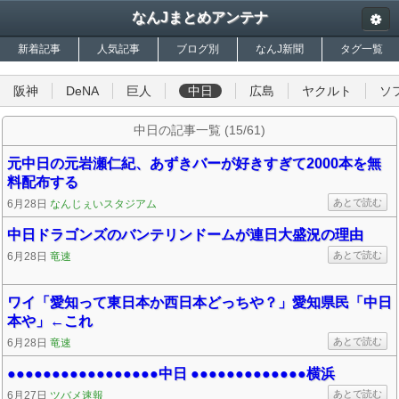
なんJまとめアンテナ
新着記事
人気記事
ブログ別
なんJ新聞
タグ一覧
阪神
DeNA
巨人
中日
広島
ヤクルト
ソ
中日の記事一覧 (15/61)
元中日の元岩瀬仁紀、あずきバーが好きすぎて2000本を無
料配布する
あとで読む
6月28日
なんじぇいスタジアム
中日ドラゴンズのバンテリンドームが連日大盛況の理由
あとで読む
6月28日
竜速
ワイ「愛知って東日本か西日本どっちや？」愛知県民「中日
本や」←これ
あとで読む
6月28日
竜速
●●●●●●●●●●●●●●●●●中日 ●●●●●●●●●●●●●横浜
あとで読む
6月27日
ツバメ速報