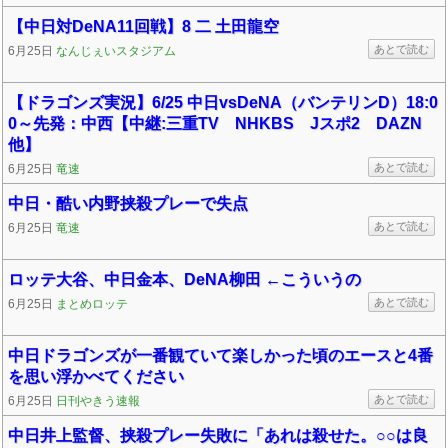
【中日対DeNA11回戦】8 二 土田龍空
あとで読む
6月25日
なんじぇいスタジアム
【ドラゴンズ実況】6/25 中日vsDeNA（バンテリンD）18:0
0～先発：中西【中継:三重TV NHKBS Jスポ2 DAZN
他】
あとで読む
6月25日
竜速
中日・酷い内野挟殺プレーで失点
あとで読む
6月25日
竜速
ロッテ大谷、中日金本、DeNA柳田 ←こういうの
あとで読む
6月25日
まとめロッテ
中日ドラゴンズが一番観ていて楽しかった頃のエースと4番
を思い浮かべてください
あとで読む
6月25日
日刊やきう速報
中日井上監督、挟殺プレー失敗に「あれは殺せた。○○は良