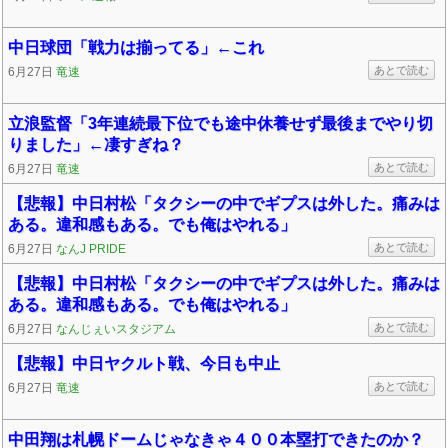
中日球団「戦力は揃ってる」←これ
あとで読む
6月27日
竜速
立浪監督「3年連続最下位でも途中休養せず最後までやり切
りました」←凄すぎね？
あとで読む
6月27日
竜速
【悲報】中日村松「タクシーの中でギプスは外した。痛みは
ある。違和感もある。でも俺はやれる」
あとで読む
6月27日
なんJ PRIDE
【悲報】中日村松「タクシーの中でギプスは外した。痛みは
ある。違和感もある。でも俺はやれる」
あとで読む
6月27日
なんじぇいスタジアム
【悲報】中日ヤクルト戦、今日も中止
あとで読む
6月27日
竜速
中田翔は札幌ドームじゃなきゃ４００本塁打できたのか？