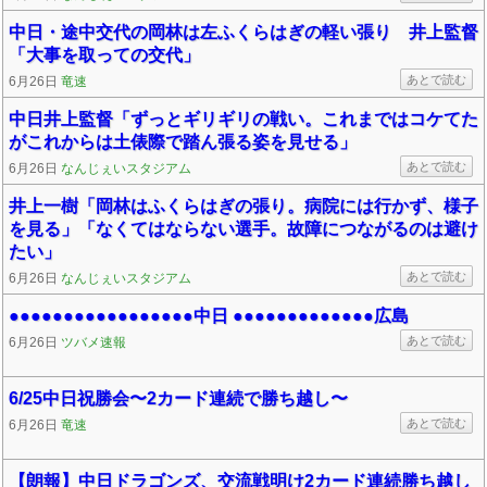
中日・途中交代の岡林は左ふくらはぎの軽い張り 井上監督
「大事を取っての交代」
あとで読む
6月26日
竜速
中日井上監督「ずっとギリギリの戦い。これまではコケてた
がこれからは土俵際で踏ん張る姿を見せる」
あとで読む
6月26日
なんじぇいスタジアム
井上一樹「岡林はふくらはぎの張り。病院には行かず、様子
を見る」「なくてはならない選手。故障につながるのは避け
たい」
あとで読む
6月26日
なんじぇいスタジアム
●●●●●●●●●●●●●●●●●中日 ●●●●●●●●●●●●●広島
あとで読む
6月26日
ツバメ速報
6/25中日祝勝会〜2カード連続で勝ち越し〜
あとで読む
6月26日
竜速
【朗報】中日ドラゴンズ、交流戦明け2カード連続勝ち越し