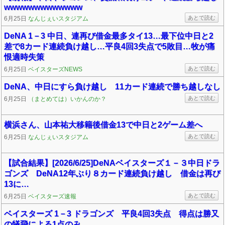
wwwwwwwwwwwww
あとで読む
6月25日
なんじぇいスタジアム
DeNA 1－3 中日、連再び借金最多タイ13…最下位中日と2
差で8カード連続負け越し…平良4回3失点で5敗目…牧が痛
恨適時失策
あとで読む
6月25日
ベイスターズNEWS
DeNA、中日にすら負け越し 11カード連続で勝ち越しなし
あとで読む
6月25日
（まとめては）いかんのか？
横浜さん、山本祐大移籍後借金13で中日と2ゲーム差へ
あとで読む
6月25日
なんじぇいスタジアム
【試合結果】[2026/6/25]DeNAベイスターズ１－３中日ドラ
ゴンズ DeNA12年ぶり８カード連続負け越し 借金は再び
13に…
あとで読む
6月25日
ベイスターズ速報
ベイスターズ 1－3 ドラゴンズ 平良4回3失点 得点は勝又
の犠飛による1点のみ…