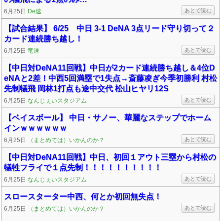
あとで読む
6月25日
De速
【試合結果】 6/25 中日 3-1 DeNA 3点リード守り切って２
カード連続勝ち越し！
あとで読む
6月25日
竜速
【中日対DeNA11回戦】中日が2カード連続勝ち越し＆4位D
eNAと2差！中西5回満塁で1失点→斎藤凌ぎ今季初勝利 村松
先制犠飛 岡林1打点も途中交代 松山ヒヤリ12S
あとで読む
6月25日
なんじぇいスタジアム
【ベイスボール】 中日・サノー、華麗なステップでホーム
インｗｗｗｗｗｗ
あとで読む
6月25日
（まとめては）いかんのか？
【中日対DeNA11回戦】中日、初回１アウト三塁から村松の
犠牲フライで１点先制！！！！！！！！！！
あとで読む
6月25日
なんじぇいスタジアム
スロースターター中西、何とか初回無失点！
あとで読む
6月25日
（まとめては）いかんのか？