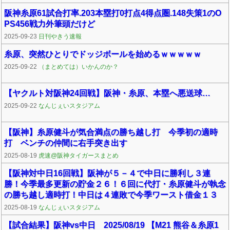
阪神糸原61試合打率.203本塁打0打点4得点圏.148失策1のO
PS456戦力外筆頭だけど
2025-09-23
日刊やきう速報
糸原、突然ひとりでドッジボールを始めるｗｗｗｗｗ
2025-09-22
（まとめては）いかんのか？
【ヤクルト対阪神24回戦】阪神・糸原、本塁へ悪送球…
2025-09-22
なんじぇいスタジアム
【阪神】糸原健斗が気合満点の勝ち越し打 今季初の適時
打 ベンチの仲間に右手突き出す
2025-08-19
虎速@阪神タイガースまとめ
【阪神対中日16回戦】阪神が５－４で中日に勝利し３連
勝！今季最多更新の貯金２６！６回に代打・糸原健斗が執念
の勝ち越し適時打！中日は４連敗で今季ワースト借金１３
2025-08-19
なんじぇいスタジアム
【試合結果】阪神vs中日 2025/08/19 【M21 熊谷＆糸原1