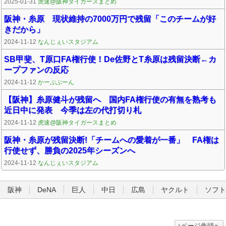
2025-01-31
虎速@阪神タイガースまとめ
阪神・糸原 現状維持の7000万円で残留「このチームが好
きだから」
2024-11-12
なんじぇいスタジアム
SB甲斐、T原口FA権行使！De佐野とT糸原は残留決断←カ
ープファンの反応
2024-11-12
かーぷぶーん
【阪神】糸原健斗が残留へ 国内FA権行使の有無を熟考も
近日中に発表 今季は左の代打切り札
2024-11-12
虎速@阪神タイガースまとめ
阪神・糸原が残留決断!「チームへの愛着が一番」 FA権は
行使せず、勝負の2025年シーズンへ
2024-11-12
なんじぇいスタジアム
阪神
DeNA
巨人
中日
広島
ヤクルト
ソフト
↑ページ先頭へ