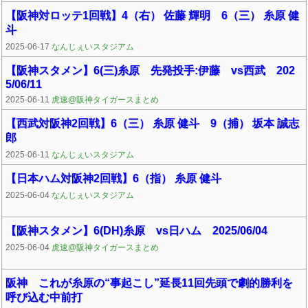
【阪神対ロッテ1回戦】4（右） 佐藤 輝明 6（三） 糸原 健
斗
2025-06-17
なんじぇいスタジアム
【阪神スタメン】6(三)糸原 先発投手:伊藤 vs西武 202
5/06/11
2025-06-11
虎速@阪神タイガースまとめ
【西武対阪神2回戦】6（三） 糸原 健斗 9（捕） 坂本 誠志
郎
2025-06-11
なんじぇいスタジアム
【日本ハム対阪神2回戦】6（指） 糸原 健斗
2025-06-04
なんじぇいスタジアム
【阪神スタメン】6(DH)糸原 vs日ハム 2025/06/04
2025-06-04
虎速@阪神タイガースまとめ
阪神 これが糸原の“事起こし”延長11回先頭で劇的勝利を
呼び込む中前打