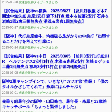
2025-05-28
虎速@阪神タイガースまとめ
【試合結果】阪神vs横浜 2025/05/27 【及川好救援 才木7
回途中無失点 糸原1安打 森下1打点 近本＆佐藤2安打 石井＆
岩崎1回2奪三振無失点 湯浅＆岩貞1回無失点】
2025-05-27
虎速@阪神タイガースまとめ
【阪神】代打糸原健斗、均衡破る足がかりの中前打「出塁す
ることだけを考えて打席に」
2025-05-24
虎速@阪神タイガースまとめ
【試合結果】阪神vs中日 2025/03/05 【前川3安打1打点1H
R ヘルナンデス2安打1打点 木浪＆糸原2安打 岩崎＆ゲラ＆
工藤1回無失点 福島3安打1打点 伊原2回無失点】
2025-03-05
虎速@阪神タイガースまとめ
阪神2軍キャンプインで、いきなり“カツオ節”炸裂！「僕の
タオルかざしてくれて」糸原にはムチャぶり
2025-02-01
虎速@阪神タイガースまとめ
先乗り組最年少の阪神・山田脩也、最年長・糸原と13歳差
キャッチボール「ちょっと緊張しました」