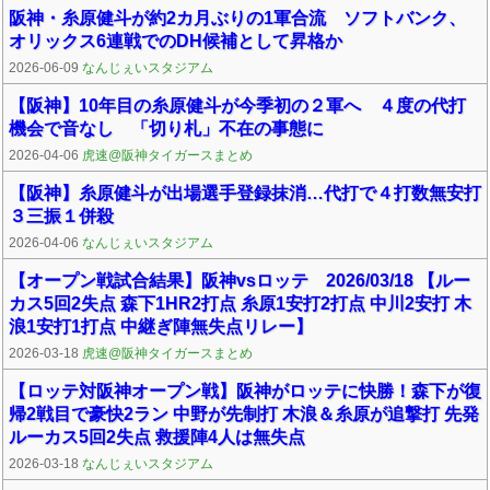
阪神・糸原健斗が約2カ月ぶりの1軍合流 ソフトバンク、
オリックス6連戦でのDH候補として昇格か
2026-06-09
なんじぇいスタジアム
【阪神】10年目の糸原健斗が今季初の２軍へ ４度の代打
機会で音なし 「切り札」不在の事態に
2026-04-06
虎速@阪神タイガースまとめ
【阪神】糸原健斗が出場選手登録抹消…代打で４打数無安打
３三振１併殺
2026-04-06
なんじぇいスタジアム
【オープン戦試合結果】阪神vsロッテ 2026/03/18 【ルー
カス5回2失点 森下1HR2打点 糸原1安打2打点 中川2安打 木
浪1安打1打点 中継ぎ陣無失点リレー】
2026-03-18
虎速@阪神タイガースまとめ
【ロッテ対阪神オープン戦】阪神がロッテに快勝！森下が復
帰2戦目で豪快2ラン 中野が先制打 木浪＆糸原が追撃打 先発
ルーカス5回2失点 救援陣4人は無失点
2026-03-18
なんじぇいスタジアム