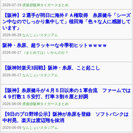
2026-07-19
虎速@阪神タイガースまとめ
【阪神】２選手が同日に海外ＦＡ権取得 糸原健斗「シーズ
ン中なのでしっかり集中して」植田海「色々な人に感謝して
います」
2026-06-28
なんじぇいスタジアム
阪神・糸原、超ラッキーな今季初ヒットｗｗｗｗ
2026-06-17
（まとめては）いかんのか？
【阪神対楽天3回戦】阪神・糸原、こと起こし
2026-06-17
なんじぇいスタジアム
【阪神】糸原健斗が４月５日以来の１軍合流 ファームでは
４９打数１５安打、打率３割６厘と好調
2026-06-09
虎速@阪神タイガースまとめ
【9日のプロ野球公示】阪神が糸原を登録 ソフトバンクは
中村晃、楽天は渡辺翔を抹消
2026-06-09
なんじぇいスタジアム