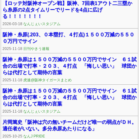
【ロッテ対阪神オープン戦】阪神、7回表1アウト二三塁か
ら糸原の2点タイムリーでリードを4点に広げ
る！！！！！！！
2026-03-18
なんじぇいスタジアム
阪神・糸原(.203、０本塁打、４打点)１５００万減の５５０
０万円でサイン
2025-11-18
日刊やきう速報
阪神・糸原は１５００万減の５５００万円でサイン ６１試
合の出場で打率・２０３、４打点 「悔しい思い」 球団か
らは代打として期待の言葉
2025-11-18
虎速@阪神タイガースまとめ
阪神・糸原は１５００万減の５５００万円でサイン ６１試
合の出場で打率・２０３、４打点 「悔しい思い」 球団か
らは代打として期待の言葉
2025-11-18
なんじぇいスタジアム
片岡篤史「阪神は穴の無いチームだけど唯一の弱点がＤＨ。
適任者がいない。多分糸原あたりになる」
2025-10-25
なんJ PRIDE