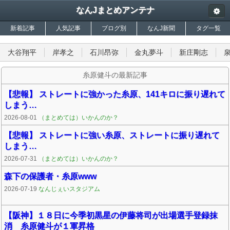
なんJまとめアンテナ
新着記事
人気記事
ブログ別
なんJ新聞
タグ一覧
大谷翔平
岸孝之
石川昂弥
金丸夢斗
新庄剛志
糸原健斗の最新記事
【悲報】 ストレートに強かった糸原、141キロに振り遅れて
しまう…
2026-08-01
（まとめては）いかんのか？
【悲報】 ストレートに強い糸原、ストレートに振り遅れて
しまう…
2026-07-31
（まとめては）いかんのか？
森下の保護者・糸原www
2026-07-19
なんじぇいスタジアム
【阪神】１８日に今季初黒星の伊藤将司が出場選手登録抹
消 糸原健斗が１軍昇格