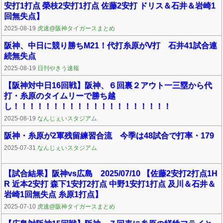
安打1打点 榮枝2安打1打点 佐藤2安打 ドリス＆石井＆岩崎1
回無失点】
2025-08-19
虎速@阪神タイガースまとめ
阪神、中日に競り勝ちM21！代打糸原がⅤ打 石井41試合連
続無失点
2025-08-19
日刊やきう速報
【阪神対中日16回戦】阪神、６回裏２アウト一三塁から代
打・糸原のタイムリーで勝ち越
し！！！！！！！！！！！！！！！！！！！！
2025-08-19
なんじぇいスタジアム
阪神・糸原が2軍残留練習合流 今季は48試合で打率・179
2025-07-31
なんじぇいスタジアム
【試合結果】阪神vs広島 2025/07/10 【佐藤2安打2打点1H
R 近本2安打 森下1安打2打点 中野1安打1打点 及川＆石井＆
岩崎1回無失点 糸原1打点】
2025-07-10
虎速@阪神タイガースまとめ