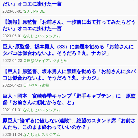
だい」オコエに掛けた一言
2023-05-01
なんJ PRIDE
【朗報】原監督「お前さん、一歩前に出て打ってみたらどう
だい」オコエに掛けた一言
2023-05-01
なんじぇいスタジアム
巨人･原監督、坂本勇人（33）に禁煙を勧める「お前さんに
タバコは似合わないよ。そうだろ？丸、ナカジ」
2022-04-23
Ｇ速@ジャイアンツまとめ
【巨人】原監督、坂本勇人に禁煙を勧める「お前さんにタバ
コは似合わないよ。そうだろ？丸、ナカジ」
2022-04-23
日刊やきう速報
巨人・岡本 宮崎春季キャンプ「野手キャプテン」に 原監
督「お前さんに頼むからな、と」
2021-01-31
なんじぇいスタジアム
原巨人“論ずるに値しない連敗”…絶望のスタンド席「お前さ
んたち、このまま終わっていいのか？」
2020-11-24
なんじぇいスタジアム