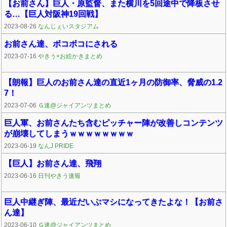
【お前さん】巨人・原監督、また横川を5回途中で降板させ
る…【巨人対阪神19回戦】
2023-08-26
なんじぇいスタジアム
お前さん達、ボコボコにされる
2023-07-16
やきう×お絵かきまとめ
【朗報】巨人のお前さん達の直近1ヶ月の防御率、脅威の1.2
7！
2023-07-06
Ｇ速@ジャイアンツまとめ
巨人軍、お前さんたち含むピッチャー陣が改善しコンテンツ
が崩壊してしまうｗｗｗｗｗｗｗｗ
2023-06-19
なんJ PRIDE
【巨人】お前さん達、飛翔
2023-06-16
日刊やきう速報
巨人中継ぎ陣、最近だいぶマシになってきたよな！【お前さ
ん達】
2023-06-10
Ｇ速@ジャイアンツまとめ