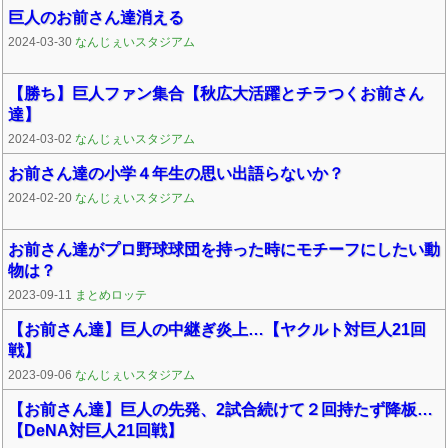
巨人のお前さん達消える
2024-03-30
なんじぇいスタジアム
【勝ち】巨人ファン集合【秋広大活躍とチラつくお前さん
達】
2024-03-02
なんじぇいスタジアム
お前さん達の小学４年生の思い出語らないか？
2024-02-20
なんじぇいスタジアム
お前さん達がプロ野球球団を持った時にモチーフにしたい動
物は？
2023-09-11
まとめロッテ
【お前さん達】巨人の中継ぎ炎上…【ヤクルト対巨人21回
戦】
2023-09-06
なんじぇいスタジアム
【お前さん達】巨人の先発、2試合続けて２回持たず降板…
【DeNA対巨人21回戦】