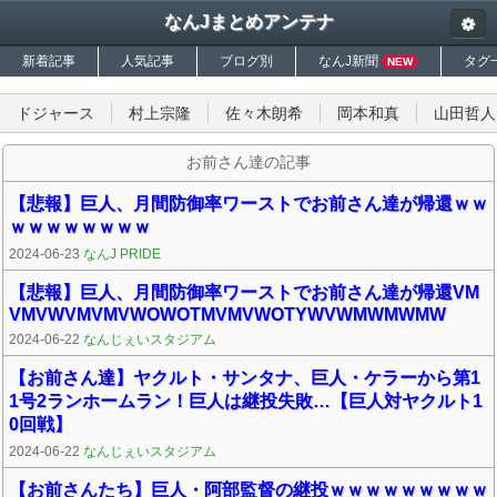
なんJまとめアンテナ
新着記事
人気記事
ブログ別
なんJ新聞
タグ
NEW
ドジャース
村上宗隆
佐々木朗希
岡本和真
山田哲人
お前さん達の記事
【悲報】巨人、月間防御率ワーストでお前さん達が帰還ｗｗ
ｗｗｗｗｗｗｗｗ
2024-06-23
なんJ PRIDE
【悲報】巨人、月間防御率ワーストでお前さん達が帰還VM
VMVWVMVMVWOWOTMVMVWOTYWVWMWMWMW
2024-06-22
なんじぇいスタジアム
【お前さん達】ヤクルト・サンタナ、巨人・ケラーから第1
1号2ランホームラン！巨人は継投失敗…【巨人対ヤクルト1
0回戦】
2024-06-22
なんじぇいスタジアム
【お前さんたち】巨人・阿部監督の継投ｗｗｗｗｗｗｗｗｗ