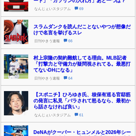
ード」「ガソリンの入れ方」あと一つは？
なんじぇいスタジアム
69
スラムダンクを読んだことないやつが想像だ
けで名言を挙げるスレ
日刊やきう速報
66
村上宗隆の契約難航してる理由。MLB記者
「打撃力と守備力が疑問視されてる。最悪打
てないDHになる」
日刊やきう速報
64
【スポニチ】ひろゆき氏、核保有巡る官邸筋
の発言に私見「バラされて怒るなら、最初か
ら話さなければ良い」
なんじぇいスタジアム
61
DeNAがクーパー・ヒュンメルと2026年シー