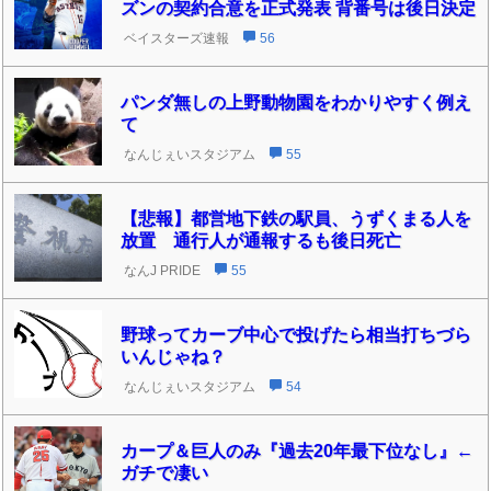
ズンの契約合意を正式発表 背番号は後日決定
ベイスターズ速報
56
パンダ無しの上野動物園をわかりやすく例え
て
なんじぇいスタジアム
55
【悲報】都営地下鉄の駅員、うずくまる人を
放置 通行人が通報するも後日死亡
なんJ PRIDE
55
野球ってカーブ中心で投げたら相当打ちづら
いんじゃね？
なんじぇいスタジアム
54
カープ＆巨人のみ『過去20年最下位なし』←
ガチで凄い