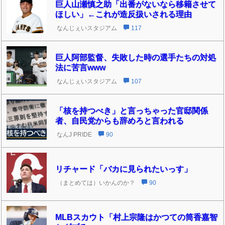
巨人山瀬慎之助「出番がないなら移籍させて
ほしい」←これが造反扱いされる理由
なんじぇいスタジアム
117
巨人阿部監督、失敗した時の選手たちの対処
法に苦言www
なんじぇいスタジアム
107
「核を持つべき」と言っちゃった官邸関係
者、自民党からも辞めろと言われる
なんJ PRIDE
90
リチャード「バカに見られたいっす」
（まとめては）いかんのか？
90
MLBスカウト「村上宗隆はかつての筒香嘉智