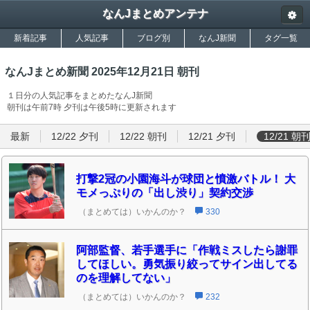
なんJまとめアンテナ
新着記事
人気記事
ブログ別
なんJ新聞
タグ一覧
なんJまとめ新聞 2025年12月21日 朝刊
１日分の人気記事をまとめたなんJ新聞
朝刊は午前7時 夕刊は午後5時に更新されます
最新
12/22 夕刊
12/22 朝刊
12/21 夕刊
12/21 朝
打撃2冠の小園海斗が球団と憤激バトル！ 大
モメっぷりの「出し渋り」契約交渉
（まとめては）いかんのか？
330
阿部監督、若手選手に「作戦ミスしたら謝罪
してほしい。勇気振り絞ってサイン出してる
のを理解してない」
（まとめては）いかんのか？
232