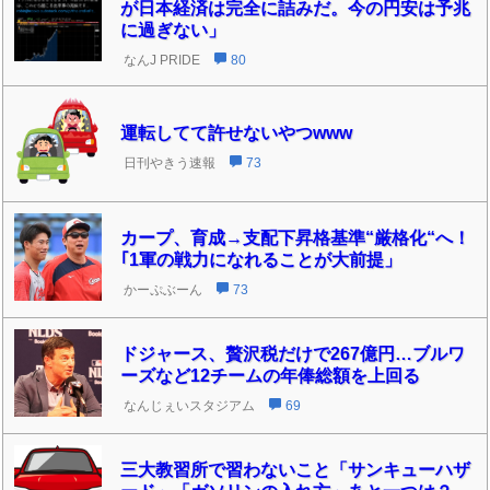
が日本経済は完全に詰みだ。今の円安は予兆
に過ぎない」
なんJ PRIDE
80
運転してて許せないやつwww
日刊やきう速報
73
カープ、育成→支配下昇格基準“厳格化“へ！
｢1軍の戦力になれることが大前提」
かーぷぶーん
73
ドジャース、贅沢税だけで267億円…ブルワ
ーズなど12チームの年俸総額を上回る
なんじぇいスタジアム
69
三大教習所で習わないこと「サンキューハザ