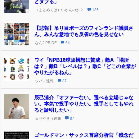
とダブる」
（まとめては）いかんのか？
185
【悲報】吊り目ポーズのフィンランド議員さ
ん、みんな意地でも反省の色を見せない
なんJ PRIDE
64
ワイ「NPB16球団構想に賛成」敵A「場所
は？」敵B「レベルは？」敵C「どこの企業が
やりたがるねん」
ツバメ速報
87
辰己涼介「オファーない。選べる立場じゃな
い。本気で投手やりたい。投手としてもやれ
ると証明したい」
日刊やきう速報
87
ゴールドマン・サックス首席分析官「残念だ