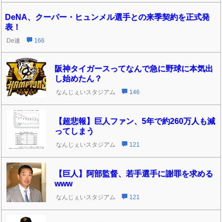
DeNA、クーパー・ヒュンメル選手との来季契約を正式発
表！
De速
166
阪神タイガースってなんで急に野球に本気出
し始めたん？
なんじぇいスタジアム
146
【超悲報】巨人ファン、5年で約260万人も減
ってしまう
なんじぇいスタジアム
121
【巨人】阿部監督、若手選手に謝罪を求める
www
なんじぇいスタジアム
121