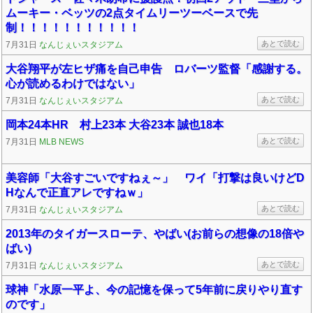
ムーキー・ベッツの2点タイムリーツーベースで先
制！！！！！！！！！！！
あとで読む
7月31日
なんじぇいスタジアム
大谷翔平が左ヒザ痛を自己申告 ロバーツ監督「感謝する。
心が読めるわけではない」
あとで読む
7月31日
なんじぇいスタジアム
岡本24本HR 村上23本 大谷23本 誠也18本
あとで読む
7月31日
MLB NEWS
美容師「大谷すごいですねぇ～」 ワイ「打撃は良いけどD
Hなんで正直アレですねｗ」
あとで読む
7月31日
なんじぇいスタジアム
2013年のタイガースローテ、やばい(お前らの想像の18倍や
ばい)
あとで読む
7月31日
なんじぇいスタジアム
球神「水原一平よ、今の記憶を保って5年前に戻りやり直す
のです」