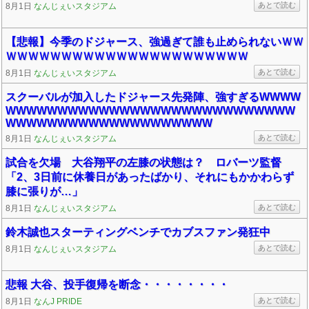
あとで読む
8月1日
なんじぇいスタジアム
【悲報】今季のドジャース、強過ぎて誰も止められないＷＷ
ＷＷＷＷＷＷＷＷＷＷＷＷＷＷＷＷＷＷＷＷＷＷ
あとで読む
8月1日
なんじぇいスタジアム
スクーバルが加入したドジャース先発陣、強すぎるWWWW
WWWWWWWWWWWWWWWWWWWWWWWWWWWW
WWWWWWWWWWWWWWWWWWWW
あとで読む
8月1日
なんじぇいスタジアム
試合を欠場 大谷翔平の左膝の状態は？ ロバーツ監督
「2、3日前に休養日があったばかり、それにもかかわらず
膝に張りが…」
あとで読む
8月1日
なんじぇいスタジアム
鈴木誠也スターティングベンチでカブスファン発狂中
あとで読む
8月1日
なんじぇいスタジアム
悲報 大谷、投手復帰を断念・・・・・・・・
あとで読む
8月1日
なんJ PRIDE