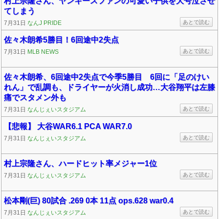
村上宗隆さん、ヤンキースファンの可愛い子供を大号泣させ
てしまう
あとで読む
7月31日
なんJ PRIDE
佐々木朗希5勝目！6回途中2失点
あとで読む
7月31日
MLB NEWS
佐々木朗希、6回途中2失点で今季5勝目 6回に「足のけい
れん」で乱調も、ドライヤーが火消し成功…大谷翔平は左膝
痛でスタメン外も
あとで読む
7月31日
なんじぇいスタジアム
【悲報】 大谷WAR6.1 PCA WAR7.0
あとで読む
7月31日
なんじぇいスタジアム
村上宗隆さん、ハードヒット率メジャー1位
あとで読む
7月31日
なんじぇいスタジアム
松本剛(巨) 80試合 .269 0本 11点 ops.628 war0.4
あとで読む
7月31日
なんじぇいスタジアム