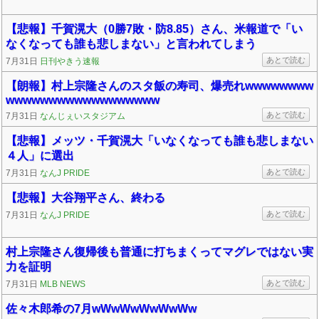
【悲報】千賀滉大（0勝7敗・防8.85）さん、米報道で「い
なくなっても誰も悲しまない」と言われてしまう
あとで読む
7月31日
日刊やきう速報
【朗報】村上宗隆さんのスタ飯の寿司、爆売れwwwwwwww
wwwwwwwwwwwwwwwwww
あとで読む
7月31日
なんじぇいスタジアム
【悲報】メッツ・千賀滉大「いなくなっても誰も悲しまない
４人」に選出
あとで読む
7月31日
なんJ PRIDE
【悲報】大谷翔平さん、終わる
あとで読む
7月31日
なんJ PRIDE
村上宗隆さん復帰後も普通に打ちまくってマグレではない実
力を証明
あとで読む
7月31日
MLB NEWS
佐々木郎希の7月wWwWwWwWwWw