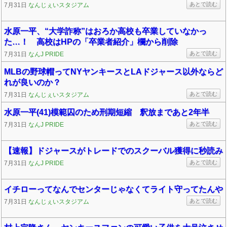
あとで読む
7月31日
なんじぇいスタジアム
水原一平、“大学詐称”はおろか高校も卒業していなかっ
た…！ 高校はHPの「卒業者紹介」欄から削除
あとで読む
7月31日
なんJ PRIDE
MLBの野球帽ってNYヤンキースとLAドジャース以外ならど
れが良いのか？
あとで読む
7月31日
なんじぇいスタジアム
水原一平(41)模範囚のため刑期短縮 釈放まであと2年半
あとで読む
7月31日
なんJ PRIDE
【速報】ドジャースがトレードでのスクーバル獲得に秒読み
あとで読む
7月31日
なんJ PRIDE
イチローってなんでセンターじゃなくてライト守ってたんや
あとで読む
7月31日
なんじぇいスタジアム