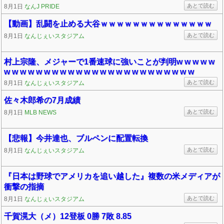
あとで読む
8月1日
なんJ PRIDE
【動画】乱闘を止める大谷ｗｗｗｗｗｗｗｗｗｗｗｗｗｗ
あとで読む
8月1日
なんじぇいスタジアム
村上宗隆、メジャーで1番速球に強いことが判明w w w w w
w w w w w w w w w w w w w w w w w w w w w w w w
あとで読む
8月1日
なんじぇいスタジアム
佐々木郎希の7月成績
あとで読む
8月1日
MLB NEWS
【悲報】今井達也、ブルペンに配置転換
あとで読む
8月1日
なんじぇいスタジアム
『日本は野球でアメリカを追い越した』複数の米メディアが
衝撃の指摘
あとで読む
8月1日
なんじぇいスタジアム
千賀滉大（メ）12登板 0勝 7敗 8.85