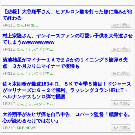
【悲報】大谷翔平さん、ヒアルロン酸を打った膝に痛みが出
て終わる
あとで読む
7月31日
なんJ PRIDE
村上宗隆さん、ヤンキースファンの可愛い子供を大号泣させ
てしまうwwwwwwwww
あとで読む
7月31日
なんじぇいスタジアム
菊池雄星がマイナー１Ａでまさかの１イニング３被弾６失
点 ３か月ぶりにマイナーで復帰も
あとで読む
7月31日
なんじぇいスタジアム
佐々木朗希が最速163キロ、８Ｋで今季５勝目！ドジャース
がマリナーズに６－２で勝利、ラッシング３ランHRにT・
ヘルナンデスもソロ弾で援護
あとで読む
7月31日
なんじぇいスタジアム
大谷翔平が左ヒザ痛を自己申告 ロバーツ監督「感謝する。
心が読めるわけではない」
あとで読む
7月31日
MLB NEWS