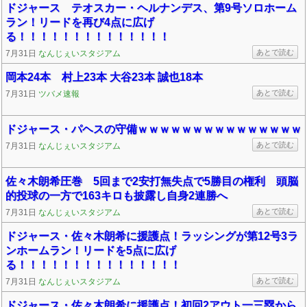
ドジャース テオスカー・ヘルナンデス、第9号ソロホーム
ラン！リードを再び4点に広げ
る！！！！！！！！！！！！！！
あとで読む
7月31日
なんじぇいスタジアム
岡本24本 村上23本 大谷23本 誠也18本
あとで読む
7月31日
ツバメ速報
ドジャース・パヘスの守備ｗｗｗｗｗｗｗｗｗｗｗｗｗｗｗ
あとで読む
7月31日
なんじぇいスタジアム
佐々木朗希圧巻 5回まで2安打無失点で5勝目の権利 頭脳
的投球の一方で163キロも披露し自身2連勝へ
あとで読む
7月31日
なんじぇいスタジアム
ドジャース・佐々木朗希に援護点！ラッシングが第12号3ラ
ンホームラン！リードを5点に広げ
る！！！！！！！！！！！！！！！
あとで読む
7月31日
なんじぇいスタジアム
ドジャース・佐々木朗希に援護点！初回2アウト一三塁から