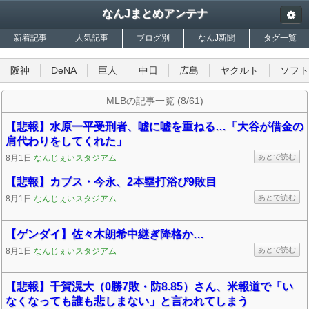
なんJまとめアンテナ
新着記事
人気記事
ブログ別
なんJ新聞
タグ一覧
阪神
DeNA
巨人
中日
広島
ヤクルト
ソフト
MLBの記事一覧 (8/61)
【悲報】水原一平受刑者、嘘に嘘を重ねる…「大谷が借金の
肩代わりをしてくれた」
あとで読む
8月1日
なんじぇいスタジアム
【悲報】カブス・今永、2本塁打浴び9敗目
あとで読む
8月1日
なんじぇいスタジアム
【ゲンダイ】佐々木朗希中継ぎ降格か…
あとで読む
8月1日
なんじぇいスタジアム
【悲報】千賀滉大（0勝7敗・防8.85）さん、米報道で「い
なくなっても誰も悲しまない」と言われてしまう