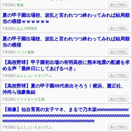
あとで読む
7月29日
竜速
夏の甲子園出場校、波乱と言われつつ終わってみれば結局順
当の模様ｗｗｗｗｗｗ
あとで読む
7月29日
なんJ PRIDE
夏の甲子園出場校、波乱と言われつつ終わってみれば結局順
当の模様
あとで読む
7月29日
ツバメ速報
【高校野球】甲子園初出場の有明高校に熊本地震の配慮を求
める声「最終日にしてあげるべき」
あとで読む
7月29日
なんじぇいスタジアム
【高校野球】夏の甲子園49代表出そろう！横浜、履正社、
沖尚ら強豪集結
あとで読む
7月29日
ファイターズ王国
【画像】仙台育英の女子マネ、まるで乃木坂wwwwwwwww
wwwwwwwwwwwwwwwwwwwwwwwwwwwwwwwwwwww
wwwwwwwwwwwwwwwwwwwwwwwwww
あとで読む
7月29日
なんじぇいスタジアム