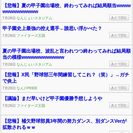
【悲報】夏の甲子園出場校、終わってみれば結局順当wwww
wwwwwwwwww
あとで読む
7月28日
なんじぇいスタジアム
甲子園史上最強の控え選手←誰思い浮かべた？
あとで読む
7月28日
ファイターズ王国
夏の甲子園出場校、波乱と言われつつ終わってみれば結局順
当の模様wwwwwwwwwwww
あとで読む
7月28日
なんじぇいスタジアム
【悲報】X民「野球部三年間練習してこれ？（笑）」→ガチ
で炎上
あとで読む
7月28日
なんJ PRIDE
【議論】まだ早いけど甲子園優勝予想しようや
あとで読む
7月28日
ファイターズ王国
【悲報】補欠野球部員3年間の努力ダンス、別ダンスVerが
拡散されるｗｗ