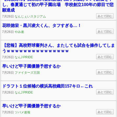
し、春夏通じて初の甲子園出場 学校創立100年の節目で悲
願達成
あとで読む
7月26日
なんじぇいスタジアム
花咲徳栄・黒川凌大くん、タフすぎる…！
あとで読む
7月26日
やみ速
【悲報】高校野球審判さん、またしても試合を操作してしま
うｗｗｗｗｗｗｗｗｗｗｗｗｗｗｗ
あとで読む
7月26日
なんJ PRIDE
早いけど甲子園優勝予想するか
あとで読む
7月26日
ファイターズ王国
ドラフト１位候補の横浜高校織田157キロ←これ
あとで読む
7月26日
なんJ PRIDE
早いけど甲子園優勝予想するか
あとで読む
7月26日
ツバメ速報