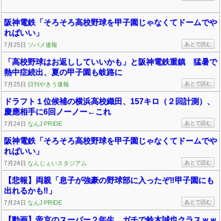
阪神電鉄「そろそろ高校野球を甲子園じゃなくてドームでや
ればいい」
あとで読む
7月25日
ツバメ速報
「高校野球はお返ししていいかも」と阪神電鉄重鎮 猛暑で
熱中症続出、夏の甲子園も岐路に
あとで読む
7月25日
日刊やきう速報
ドラフト１位候補の横浜高校織田、157キロ（２回計測）、
慶應相手に6回ノーノー←これ
あとで読む
7月24日
なんJ PRIDE
阪神電鉄「そろそろ高校野球を甲子園じゃなくてドームでや
ればいい」
あとで読む
7月24日
なんじぇいスタジアム
【悲報】両親「息子が強豪の野球部に入ったぞ‼️甲子園にも
出れるかも‼️」
あとで読む
7月24日
なんJ PRIDE
【動画】帝京のスーパー２年生、ガチで鈴木誠也クラスｗｗ