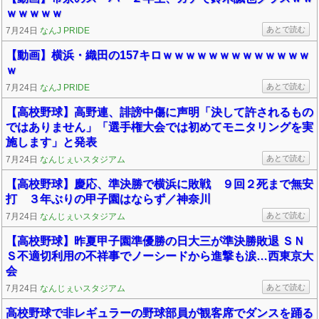
ｗｗｗｗｗ
あとで読む
7月24日
なんJ PRIDE
【動画】横浜・織田の157キロｗｗｗｗｗｗｗｗｗｗｗｗｗ
ｗ
あとで読む
7月24日
なんJ PRIDE
【高校野球】高野連、誹謗中傷に声明「決して許されるもの
ではありません」「選手権大会では初めてモニタリングを実
施します」と発表
あとで読む
7月24日
なんじぇいスタジアム
【高校野球】慶応、準決勝で横浜に敗戦 ９回２死まで無安
打 ３年ぶりの甲子園はならず／神奈川
あとで読む
7月24日
なんじぇいスタジアム
【高校野球】昨夏甲子園準優勝の日大三が準決勝敗退 ＳＮ
Ｓ不適切利用の不祥事でノーシードから進撃も涙…西東京大
会
あとで読む
7月24日
なんじぇいスタジアム
高校野球で非レギュラーの野球部員が観客席でダンスを踊る