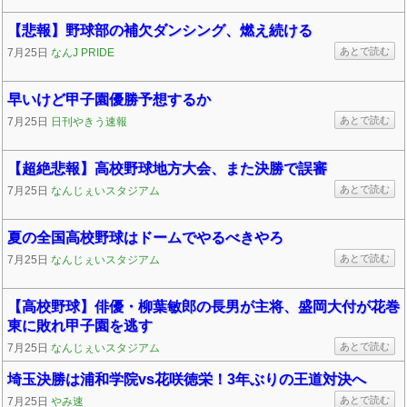
【悲報】野球部の補欠ダンシング、燃え続ける
あとで読む
7月25日
なんJ PRIDE
早いけど甲子園優勝予想するか
あとで読む
7月25日
日刊やきう速報
【超絶悲報】高校野球地方大会、また決勝で誤審
あとで読む
7月25日
なんじぇいスタジアム
夏の全国高校野球はドームでやるべきやろ
あとで読む
7月25日
なんじぇいスタジアム
【高校野球】俳優・柳葉敏郎の長男が主将、盛岡大付が花巻
東に敗れ甲子園を逃す
あとで読む
7月25日
なんじぇいスタジアム
埼玉決勝は浦和学院vs花咲徳栄！3年ぶりの王道対決へ
あとで読む
7月25日
やみ速