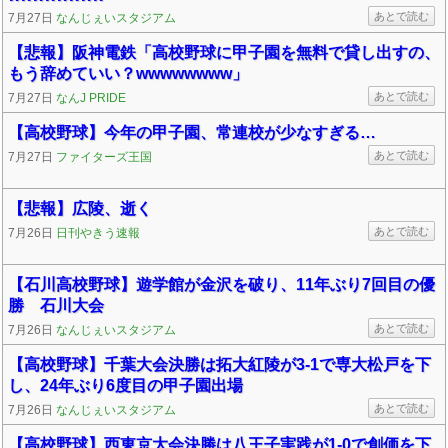
あとで読む
7月27日
なんじぇいスタジアム
【悲報】阪神電鉄「高校野球に甲子園を無料で貸し出すの、
もう辞めていい？wwwwwwww」
あとで読む
7月27日
なんJ PRIDE
【高校野球】今年の甲子園、常連校が少なすぎる…
あとで読む
7月27日
ファイターズ王国
【悲報】広陵、逝く
あとで読む
7月26日
日刊やきう速報
【石川高校野球】遊学館が金沢を破り、11年ぶり7回目の優
勝 石川大会
あとで読む
7月26日
なんじぇいスタジアム
【高校野球】千葉大会決勝は拓大紅陵が3-1で専大松戸を下
し、24年ぶり6度目の甲子園出場
あとで読む
7月26日
なんじぇいスタジアム
【高校野球】西東京大会決勝は八王子実践が1-0で創価を下