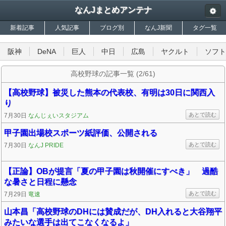
なんJまとめアンテナ
新着記事
人気記事
ブログ別
なんJ新聞
タグ一覧
阪神
DeNA
巨人
中日
広島
ヤクルト
ソフト
高校野球の記事一覧 (2/61)
【高校野球】被災した熊本の代表校、有明は30日に関西入
り
あとで読む
7月30日
なんじぇいスタジアム
甲子園出場校スポーツ紙評価、公開される
あとで読む
7月30日
なんJ PRIDE
【正論】OBが提言「夏の甲子園は秋開催にすべき」 過酷
な暑さと日程に懸念
あとで読む
7月29日
竜速
山本昌「高校野球のDHには賛成だが、DH入れると大谷翔平
みたいな選手は出てこなくなるよ」