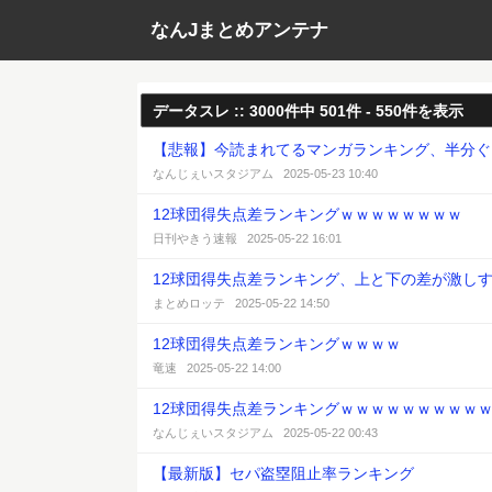
なんJまとめアンテナ
データスレ :: 3000件中 501件 - 550件を表示
【悲報】今読まれてるマンガランキング、半分ぐ
なんじぇいスタジアム 2025-05-23 10:40
12球団得失点差ランキングｗｗｗｗｗｗｗｗ
日刊やきう速報 2025-05-22 16:01
12球団得失点差ランキング、上と下の差が激し
まとめロッテ 2025-05-22 14:50
12球団得失点差ランキングｗｗｗｗ
竜速 2025-05-22 14:00
12球団得失点差ランキングｗｗｗｗｗｗｗｗｗ
なんじぇいスタジアム 2025-05-22 00:43
【最新版】セパ盗塁阻止率ランキング