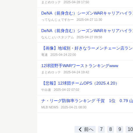
まとめロッテ 2025-04-28 17:50
DeNA（前身含む）シーズンWARキャリアハイ
ってなんじぇですかー 2025-04-27 11:30
DeNA（前身含む）シーズンWARキャリアハイ
なんじぇいスタジアム 2025-04-27 09:58
【画像】地域別・好きなラーメンチェーン店ラン
竜速 2025-04-24 22:00
12球団野手WARワーストランキングwww
まとめロッテ 2025-04-24 19:42
【悲報】12球団チームOPS（2025.4.20）
やみ速 2025-04-22 07:02
ナ・リーグ防御率ランキング 千賀 1位 0.79 山
MLB NEWS 2025-04-21 08:00
前へ
7
8
9
10