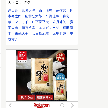
カテゴリ タグ
岸田護
宮城大弥
西川龍馬
宗佑磨
杉
本裕太郎
紅林弘太郎
平野佳寿
森友
哉
マチャド
山下舜平大
若月健矢
廣
岡大志
頓宮裕真
エスピノーザ
福田周
平
田嶋大樹
古田島成龍
九里亜蓮
麦
谷祐介