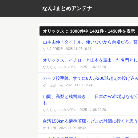
なんJまとめアンテナ
オリックス :: 3000件中 1401件 - 1450件を表示
山本由伸「タイトル、俺いないから余裕だろ」宮
なんJ PRIDE 2025-11-07 16:16
オリックス、イチローと山本を輩出した名門として
なんじぇいスタジアム 2025-11-07 13:29
カープ投手陣、すでに6人が200球超えの投げ込
かーぷぶーん 2025-11-07 12:24
山岡、高梨と残留続き… 日本のFA市場はなぜ
も
なんじぇいスタジアム 2025-11-06 22:20
台湾158km右腕徐若熙←どこの球団に行くと思
オリッ速 2025-11-05 18:30