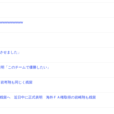
wwwwwwww
させました」
表明「このチームで優勝したい」
！岩嵜翔も同じく残留
残留へ 近日中に正式表明 海外ＦＡ権取得の岩崎翔も残留