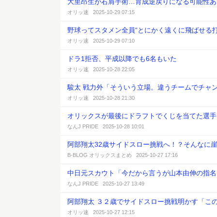
大里昂生が右肩手術…育成逆戻りになる可能性あ
オリッ速 2025-10-29 07:15
野球ってスタメン全員“とにかく遠くに飛ばせる
オリッ速 2025-10-29 07:10
ドラ1拒否、平成以降でも6名もいた
オリッ速 2025-10-28 22:05
駿太 戦力外「そういう立場。違うチームでチャ
オリッ速 2025-10-28 21:30
オリックスが最後にドラフトでくじを当てた選手
なんJ PRIDE 2025-10-28 10:01
阿部翔太32歳サイドスロー挑戦へ！？そんなに
B-BLOG オリックスまとめ 2025-10-27 17:16
中日元スカウト「今だから言うが山本由伸の指名
なんJ PRIDE 2025-10-27 13:49
阿部翔太 ３２歳でサイドスロー挑戦明かす「こ
オリッ速 2025-10-27 12:15